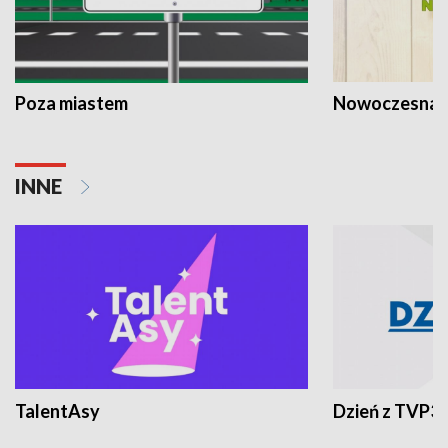
Poza miastem
Nowoczesna 
INNE
TalentAsy
Dzień z TVP3