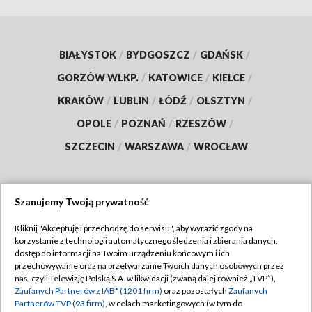
BIAŁYSTOK
/
BYDGOSZCZ
/
GDAŃSK
/
GORZÓW WLKP.
/
KATOWICE
/
KIELCE
/
KRAKÓW
/
LUBLIN
/
ŁÓDŹ
/
OLSZTYN
/
OPOLE
/
POZNAŃ
/
RZESZÓW
/
SZCZECIN
/
WARSZAWA
/
WROCŁAW
Szanujemy Twoją prywatność
Dołącz do nas:
Kliknij "Akceptuję i przechodzę do serwisu", aby wyrazić zgody na
korzystanie z technologii automatycznego śledzenia i zbierania danych,
TVP
dostęp do informacji na Twoim urządzeniu końcowym i ich
Abonament TVP
przechowywanie oraz na przetwarzanie Twoich danych osobowych przez
Regulamin TVP
nas, czyli Telewizję Polską S.A. w likwidacji (zwaną dalej również „TVP”),
Emisja w TVP
Zaufanych Partnerów z IAB* (1201 firm)
oraz pozostałych
Zaufanych
Polityka prywatności
Partnerów TVP (93 firm)
, w celach marketingowych (w tym do
Centrum informacji TVP