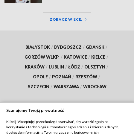
ZOBACZ WIĘCEJ
BIAŁYSTOK
/
BYDGOSZCZ
/
GDAŃSK
/
GORZÓW WLKP.
/
KATOWICE
/
KIELCE
/
KRAKÓW
/
LUBLIN
/
ŁÓDŹ
/
OLSZTYN
/
OPOLE
/
POZNAŃ
/
RZESZÓW
/
SZCZECIN
/
WARSZAWA
/
WROCŁAW
Szanujemy Twoją prywatność
Dołącz do nas:
Kliknij "Akceptuję i przechodzę do serwisu", aby wyrazić zgody na
korzystanie z technologii automatycznego śledzenia i zbierania danych,
TVP
dostęp do informacji na Twoim urządzeniu końcowym i ich