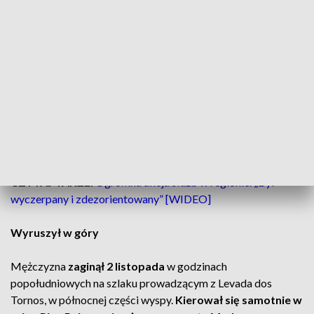
– poinformował portugalski policjant.
Dodał, że jest to
teren zalesiony oraz stromy.
Wyjaśnił, że pierwsze komunikaty maderskich mediów o
znalezieniu ciała poszukiwanego turysty zawierały błędną
informację o miejscu, w którym znaleziono ciało.
CZYTAJ TAKŻE:
Ogromna akcja służb w regionie. „Był
wyczerpany i zdezorientowany” [WIDEO]
Wyruszył w góry
Mężczyzna
zaginął 2 listopada
w godzinach
popołudniowych na szlaku prowadzącym z Levada dos
Tornos, w północnej części wyspy.
Kierował się samotnie w