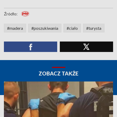
Źródło:
#madera
#poszukiwania
#ciało
#turysta
ZOBACZ TAKŻE