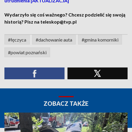
utrudnienia [AKTUALIZACJA]
Wydarzyło się coś ważnego? Chcesz podzielić się swoją
historią? Pisz na teleskop@tvp.pl
#łęczyca
#dachowanie auta
#gmina komorniki
#powiat poznański
ZOBACZ TAKŻE