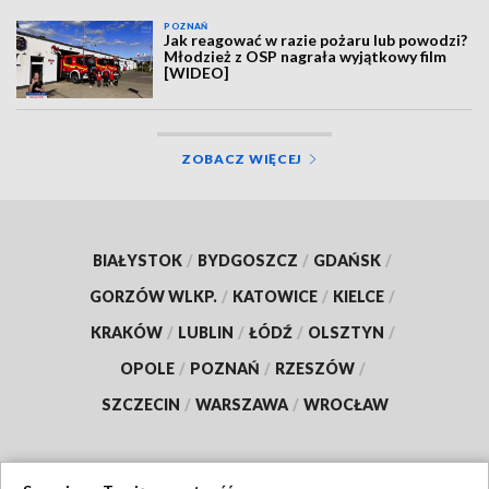
POZNAŃ
Jak reagować w razie pożaru lub powodzi?
Młodzież z OSP nagrała wyjątkowy film
[WIDEO]
ZOBACZ WIĘCEJ
BIAŁYSTOK
/
BYDGOSZCZ
/
GDAŃSK
/
GORZÓW WLKP.
/
KATOWICE
/
KIELCE
/
KRAKÓW
/
LUBLIN
/
ŁÓDŹ
/
OLSZTYN
/
OPOLE
/
POZNAŃ
/
RZESZÓW
/
SZCZECIN
/
WARSZAWA
/
WROCŁAW