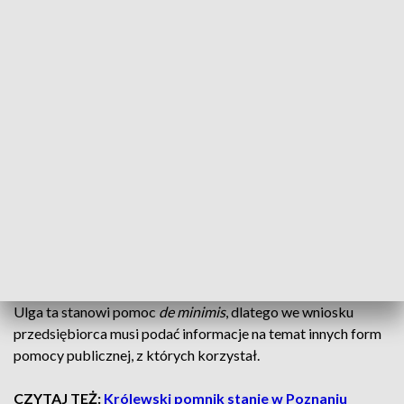
Zwolnienie obejmuje składki od najniższej
podstawy wymiaru, która obowiązuje
osobę prowadzącą działalność. Ulga nie
dotyczy składki zdrowotnej ani składek,
które przedsiębiorca ma obowiązek
opłacać za inne osoby, np. pracowników,
zleceniobiorców czy współpracowników
– dodaje Nowicka.
Składki objęte zwolnieniem zostaną sfinansowane z budżetu
państwa i będą wliczać się do przyszłej emerytury czy renty.
Ulga ta stanowi pomoc
de minimis
, dlatego we wniosku
przedsiębiorca musi podać informacje na temat innych form
pomocy publicznej, z których korzystał.
CZYTAJ TEŻ:
Królewski pomnik stanie w Poznaniu