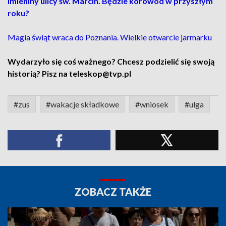
Imieniny ulicy św. Marcin. Będzie korowód w przyszłym
roku?
Magia świąt wraca do Poznania. Wielkie otwarcie jarmarku
Wydarzyło się coś ważnego? Chcesz podzielić się swoją
historią? Pisz na teleskop@tvp.pl
#zus
#wakacje składkowe
#wniosek
#ulga
ZOBACZ TAKŻE