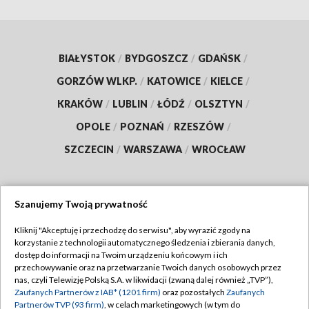
BIAŁYSTOK
/
BYDGOSZCZ
/
GDAŃSK
/
GORZÓW WLKP.
/
KATOWICE
/
KIELCE
/
KRAKÓW
/
LUBLIN
/
ŁÓDŹ
/
OLSZTYN
/
OPOLE
/
POZNAŃ
/
RZESZÓW
/
SZCZECIN
/
WARSZAWA
/
WROCŁAW
Szanujemy Twoją prywatność
Dołącz do nas:
Kliknij "Akceptuję i przechodzę do serwisu", aby wyrazić zgody na
korzystanie z technologii automatycznego śledzenia i zbierania danych,
TVP
dostęp do informacji na Twoim urządzeniu końcowym i ich
Abonament TVP
przechowywanie oraz na przetwarzanie Twoich danych osobowych przez
Regulamin TVP
nas, czyli Telewizję Polską S.A. w likwidacji (zwaną dalej również „TVP”),
Emisja w TVP
Zaufanych Partnerów z IAB* (1201 firm)
oraz pozostałych
Zaufanych
Polityka prywatności
Partnerów TVP (93 firm)
, w celach marketingowych (w tym do