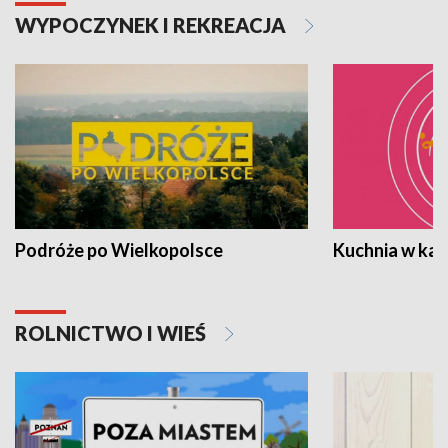
WYPOCZYNEK I REKREACJA
Podróże po Wielkopolsce
Kuchnia w ka
ROLNICTWO I WIEŚ