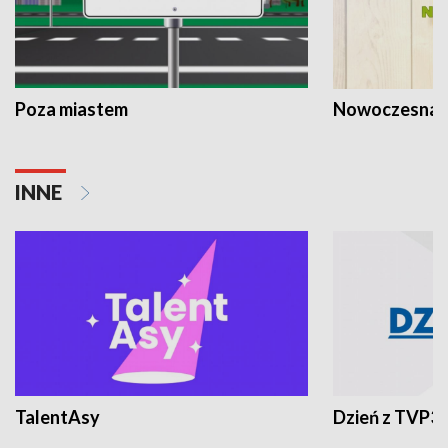
Poza miastem
Nowoczesna 
INNE
TalentAsy
Dzień z TVP3