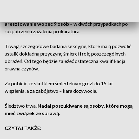
Prokuratur wnioskował o areszt dla wszystkich
podejrzanych.
Sąd zastosował tymczasowe
aresztowanie wobec 9 osób
– w dwóch przypadkach po
rozpatrzeniu zażalenia prokuratora.
Trwają szczegółowe badania sekcyjne, które mają pozwolić
ustalić dokładną przyczynę śmierci i rolę poszczególnych
obrażeń. Od tego będzie zależeć ostateczna kwalifikacja
prawna czynów.
Za pobicie ze skutkiem śmiertelnym grozi do 15 lat
więzienia, a za zabójstwo – kara dożywocia.
Śledztwo trwa.
Nadal poszukiwane są osoby, które mogą
mieć związek ze sprawą.
CZYTAJ TAKŻE: