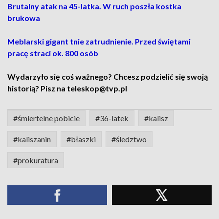
Brutalny atak na 45-latka. W ruch poszła kostka
brukowa
Meblarski gigant tnie zatrudnienie. Przed świętami
pracę straci ok. 800 osób
Wydarzyło się coś ważnego? Chcesz podzielić się swoją
historią? Pisz na teleskop@tvp.pl
#śmiertelne pobicie
#36-latek
#kalisz
#kaliszanin
#błaszki
#śledztwo
#prokuratura