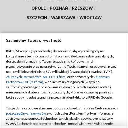
OPOLE
/
POZNAŃ
/
RZESZÓW
/
SZCZECIN
/
WARSZAWA
/
WROCŁAW
Szanujemy Twoją prywatność
Dołącz do nas:
Kliknij "Akceptuję i przechodzę do serwisu", aby wyrazić zgody na
korzystanie z technologii automatycznego śledzenia i zbierania danych,
TVP
dostęp do informacji na Twoim urządzeniu końcowym i ich
Abonament TVP
przechowywanie oraz na przetwarzanie Twoich danych osobowych przez
Regulamin TVP
nas, czyli Telewizję Polską S.A. w likwidacji (zwaną dalej również „TVP”),
Emisja w TVP
Polityka prywatności
Zaufanych Partnerów z IAB* (1201 firm)
oraz pozostałych
Zaufanych
Partnerów TVP (93 firm)
, w celach marketingowych (w tym do
Centrum informacji TVP
Moje zgody
zautomatyzowanego dopasowania reklam do Twoich zainteresowań i
mierzenia ich skuteczności) i pozostałych, które wskazujemy poniżej, a
Naziemna Telewizja Cyfrowa
Pomoc
także zgody na udostępnianie przez nas identyfikatora PPID do Google.
Sklep TVP
Biuro reklamy
Twoje dane osobowe zbierane podczas odwiedzania przez Ciebie naszych
Rada Programowa
Kontakt
poszczególnych serwisów
zwanych dalej „Portalem”, w tym informacje
zapisywane za pomocą technologii takich jak: pliki cookie, sygnalizatory
System NOS
WWW lub innych podobnych technologii umożliwiających świadczenie