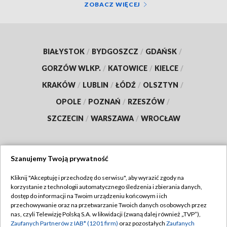
ZOBACZ WIĘCEJ
BIAŁYSTOK
/
BYDGOSZCZ
/
GDAŃSK
/
GORZÓW WLKP.
/
KATOWICE
/
KIELCE
/
KRAKÓW
/
LUBLIN
/
ŁÓDŹ
/
OLSZTYN
/
OPOLE
/
POZNAŃ
/
RZESZÓW
/
SZCZECIN
/
WARSZAWA
/
WROCŁAW
Szanujemy Twoją prywatność
Dołącz do nas:
Kliknij "Akceptuję i przechodzę do serwisu", aby wyrazić zgody na
korzystanie z technologii automatycznego śledzenia i zbierania danych,
TVP
dostęp do informacji na Twoim urządzeniu końcowym i ich
Abonament TVP
przechowywanie oraz na przetwarzanie Twoich danych osobowych przez
Regulamin TVP
nas, czyli Telewizję Polską S.A. w likwidacji (zwaną dalej również „TVP”),
Emisja w TVP
Polityka prywatności
Zaufanych Partnerów z IAB* (1201 firm)
oraz pozostałych
Zaufanych