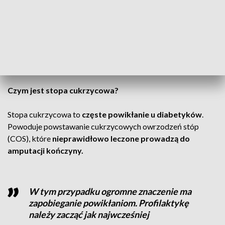
bez względu na wiek czy typ choroby
. Akcja nie obejmuje
pacjentów w trakcie aktywnego leczenia stopy cukrzycowej.
Jej celem jest profilaktyka, czyli zatrzymanie procesu
chorobowego przed rozwinięciem się poważnych powikłań.
CZYTAJ TEŻ:
Facecie – badasz się? Akcja Movember
Czym jest stopa cukrzycowa?
Stopa cukrzycowa to
częste powikłanie u diabetyków
.
Powoduje powstawanie cukrzycowych owrzodzeń stóp
(COS), które
nieprawidłowo leczone prowadzą do
amputacji kończyny.
W tym przypadku ogromne znaczenie ma
zapobieganie powikłaniom. Profilaktykę
należy zacząć jak najwcześniej