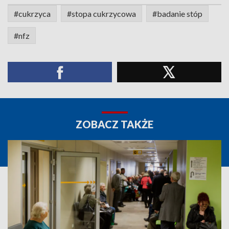
#cukrzyca
#stopa cukrzycowa
#badanie stóp
#nfz
ZOBACZ TAKŻE