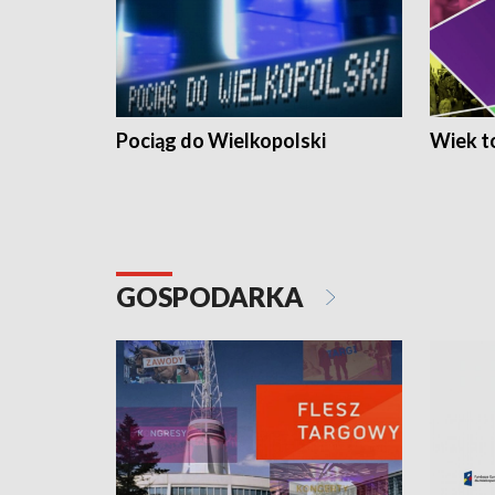
Pociąg do Wielkopolski
Wiek to
GOSPODARKA