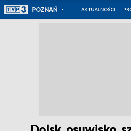
POWRÓT DO
POZNAŃ
AKTUALNOŚCI
PR
TVP REGIONY
Dolsk, osuwisko, s