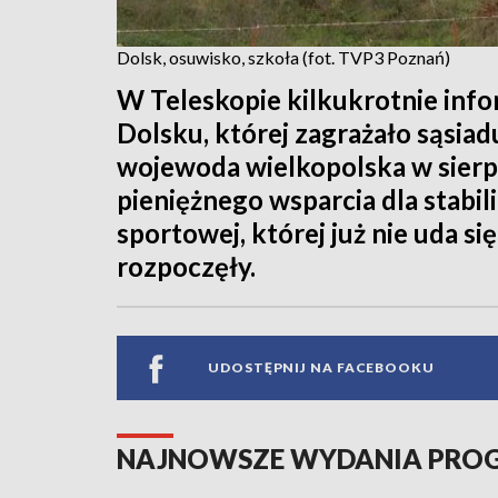
Dolsk, osuwisko, szkoła (fot. TVP3 Poznań)
W Teleskopie kilkukrotnie inf
Dolsku, której zagrażało sąsiad
wojewoda wielkopolska w sier
pieniężnego wsparcia dla stabili
sportowej, której już nie uda si
rozpoczęły.
UDOSTĘPNIJ NA FACEBOOKU
NAJNOWSZE WYDANIA PR