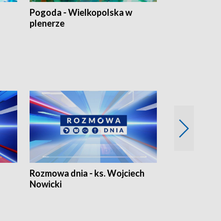
Pogoda - Wielkopolska w
Eko prognoza
plenerze
Rozmowa dnia - ks. Wojciech
Euro Fakty
Nowicki