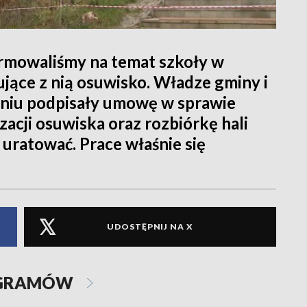
ormowaliśmy na temat szkoły w
ujące z nią osuwisko. Władze gminy i
pniu podpisały umowę w sprawie
zacji osuwiska oraz rozbiórkę hali
ę uratować. Prace właśnie się
UDOSTĘPNIJ NA X
OGRAMÓW