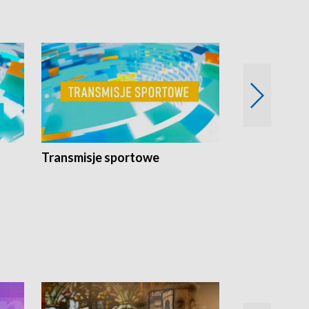
Transmisje sportowe
Reportaże s