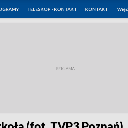
OGRAMY
TELESKOP - KONTAKT
KONTAKT
Więc
zkoła (fot. TVP3 Poznań)