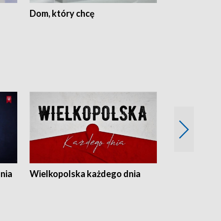
Dom, który chcę
Biznes Wielk
nia
Wielkopolska każdego dnia
Rozmowy z m