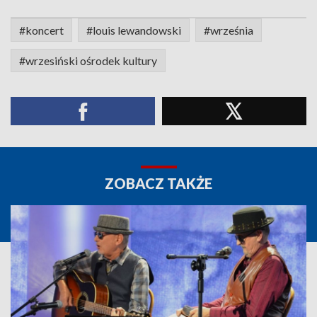
#koncert
#louis lewandowski
#września
#wrzesiński ośrodek kultury
ZOBACZ TAKŻE