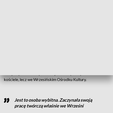
Dzisiaj wrażliwość jest na wyższym
poziomie świadomości
– powiedział Piotr Borowicz, radny powiatowy i
przedstawiciel Klubu Gazety Polskiej we Wrześni.
CZYTAJ TAKŻE:
Odwołano koncerty. Skutek hejtu
Nie będzie koncertu w farze, ale…
Wydarzenie upamiętniające urodzonego we Wrześni
kompozytora mimo protestu jednak się odbędzie. Ale nie w
kościele, lecz we Wrzesińskim Ośrodku Kultury.
Jest to osoba wybitna. Zaczynała swoją
pracę twórczą właśnie we Wrześni