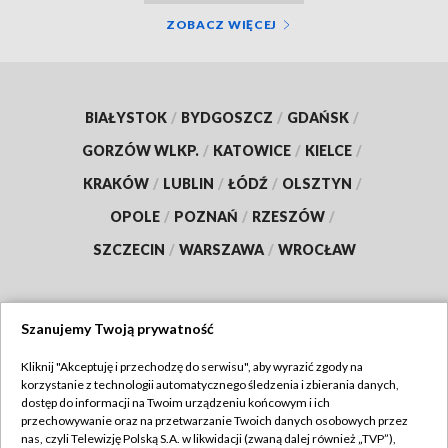
ZOBACZ WIĘCEJ
BIAŁYSTOK
/
BYDGOSZCZ
/
GDAŃSK
/
GORZÓW WLKP.
/
KATOWICE
/
KIELCE
/
KRAKÓW
/
LUBLIN
/
ŁÓDŹ
/
OLSZTYN
/
OPOLE
/
POZNAŃ
/
RZESZÓW
/
SZCZECIN
/
WARSZAWA
/
WROCŁAW
Szanujemy Twoją prywatność
Dołącz do nas:
Kliknij "Akceptuję i przechodzę do serwisu", aby wyrazić zgody na
korzystanie z technologii automatycznego śledzenia i zbierania danych,
TVP
dostęp do informacji na Twoim urządzeniu końcowym i ich
Abonament TVP
przechowywanie oraz na przetwarzanie Twoich danych osobowych przez
Regulamin TVP
nas, czyli Telewizję Polską S.A. w likwidacji (zwaną dalej również „TVP”),