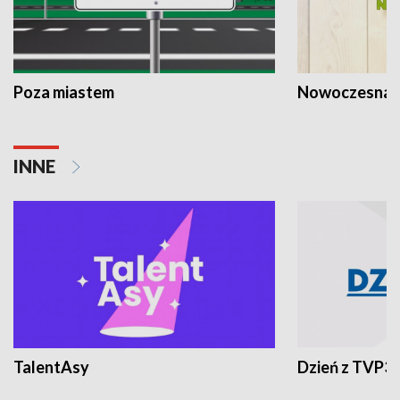
Poza miastem
Nowoczesna 
INNE
TalentAsy
Dzień z TVP3