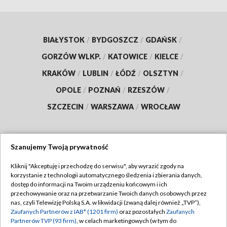
BIAŁYSTOK
/
BYDGOSZCZ
/
GDAŃSK
/
GORZÓW WLKP.
/
KATOWICE
/
KIELCE
/
KRAKÓW
/
LUBLIN
/
ŁÓDŹ
/
OLSZTYN
/
OPOLE
/
POZNAŃ
/
RZESZÓW
/
SZCZECIN
/
WARSZAWA
/
WROCŁAW
Szanujemy Twoją prywatność
Dołącz do nas:
Kliknij "Akceptuję i przechodzę do serwisu", aby wyrazić zgody na
korzystanie z technologii automatycznego śledzenia i zbierania danych,
TVP
dostęp do informacji na Twoim urządzeniu końcowym i ich
Abonament TVP
przechowywanie oraz na przetwarzanie Twoich danych osobowych przez
Regulamin TVP
nas, czyli Telewizję Polską S.A. w likwidacji (zwaną dalej również „TVP”),
Emisja w TVP
Zaufanych Partnerów z IAB* (1201 firm)
oraz pozostałych
Zaufanych
Polityka prywatności
Partnerów TVP (93 firm)
, w celach marketingowych (w tym do
Centrum informacji TVP