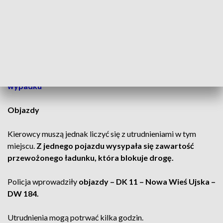
pomiędzy m. Piła – Chodzież doszło do zderzenia auta,
tira i ciężarówki.
Jak informuje policja z Piły,
nikt nie doznał poważnych
obrażeń i nie wymagał hospitalizacji.
CZYTAJ TEŻ:
Polonez stanął w ogniu. Chciał uniknąć
wypadku
Objazdy
Kierowcy muszą jednak liczyć się z utrudnieniami w tym
miejscu.
Z jednego pojazdu wysypała się zawartość
przewożonego ładunku, która blokuje drogę.
Policja wprowadziły
objazdy – DK 11 – Nowa Wieś Ujska –
DW 184.
Utrudnienia mogą potrwać kilka godzin.