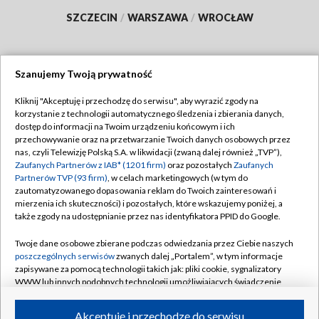
SZCZECIN
/
WARSZAWA
/
WROCŁAW
Szanujemy Twoją prywatność
Dołącz do nas:
Kliknij "Akceptuję i przechodzę do serwisu", aby wyrazić zgody na
korzystanie z technologii automatycznego śledzenia i zbierania danych,
TVP
dostęp do informacji na Twoim urządzeniu końcowym i ich
Abonament TVP
przechowywanie oraz na przetwarzanie Twoich danych osobowych przez
Regulamin TVP
nas, czyli Telewizję Polską S.A. w likwidacji (zwaną dalej również „TVP”),
Emisja w TVP
Polityka prywatności
Zaufanych Partnerów z IAB* (1201 firm)
oraz pozostałych
Zaufanych
Partnerów TVP (93 firm)
, w celach marketingowych (w tym do
Centrum informacji TVP
Moje zgody
zautomatyzowanego dopasowania reklam do Twoich zainteresowań i
mierzenia ich skuteczności) i pozostałych, które wskazujemy poniżej, a
Naziemna Telewizja Cyfrowa
Pomoc
także zgody na udostępnianie przez nas identyfikatora PPID do Google.
Sklep TVP
Biuro reklamy
Twoje dane osobowe zbierane podczas odwiedzania przez Ciebie naszych
Rada Programowa
Kontakt
poszczególnych serwisów
zwanych dalej „Portalem”, w tym informacje
zapisywane za pomocą technologii takich jak: pliki cookie, sygnalizatory
System NOS
WWW lub innych podobnych technologii umożliwiających świadczenie
dopasowanych i bezpiecznych usług, personalizację treści oraz reklam,
Informacje o nadawcy
Kanały
udostępnianie funkcji mediów społecznościowych oraz analizowanie
Akceptuję i przechodzę do serwisu