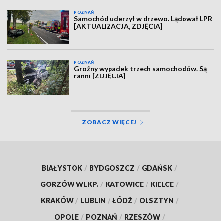
POZNAŃ
Samochód uderzył w drzewo. Lądował LPR
[AKTUALIZACJA, ZDJĘCIA]
POZNAŃ
Groźny wypadek trzech samochodów. Są
ranni [ZDJĘCIA]
ZOBACZ WIĘCEJ
BIAŁYSTOK
/
BYDGOSZCZ
/
GDAŃSK
/
GORZÓW WLKP.
/
KATOWICE
/
KIELCE
/
KRAKÓW
/
LUBLIN
/
ŁÓDŹ
/
OLSZTYN
/
OPOLE
/
POZNAŃ
/
RZESZÓW
/