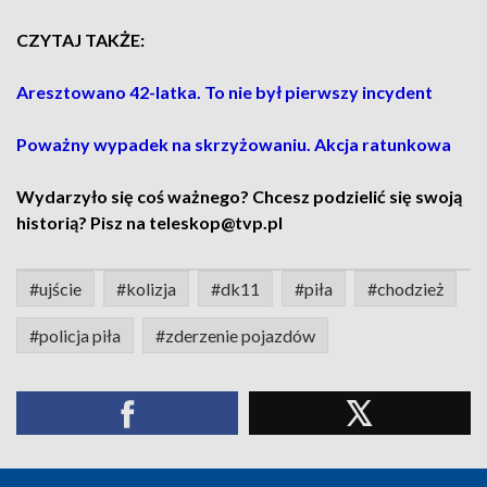
CZYTAJ TAKŻE:
Aresztowano 42-latka. To nie był pierwszy incydent
Poważny wypadek na skrzyżowaniu. Akcja ratunkowa
Wydarzyło się coś ważnego? Chcesz podzielić się swoją
historią? Pisz na teleskop@tvp.pl
#ujście
#kolizja
#dk11
#piła
#chodzież
#policja piła
#zderzenie pojazdów