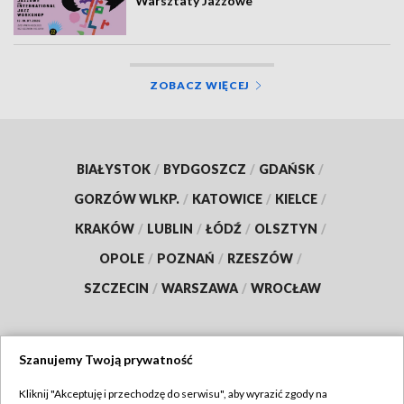
Warsztaty Jazzowe
ZOBACZ WIĘCEJ
BIAŁYSTOK
/
BYDGOSZCZ
/
GDAŃSK
/
GORZÓW WLKP.
/
KATOWICE
/
KIELCE
/
KRAKÓW
/
LUBLIN
/
ŁÓDŹ
/
OLSZTYN
/
OPOLE
/
POZNAŃ
/
RZESZÓW
/
SZCZECIN
/
WARSZAWA
/
WROCŁAW
Szanujemy Twoją prywatność
Dołącz do nas:
Kliknij "Akceptuję i przechodzę do serwisu", aby wyrazić zgody na