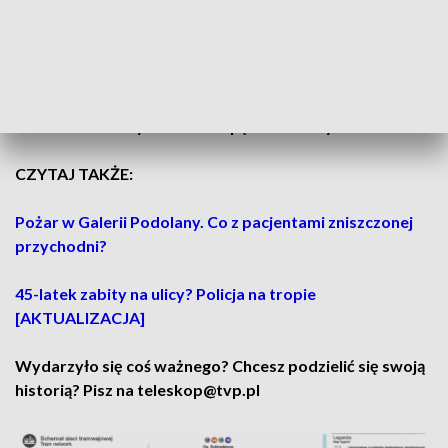
kursować do przystanku Małe Garbary (a nie do Al.
Marcinkowskiego jak obecnie).
Linia nr 1 wróci na Junikowo
. Jak informuje ZTM,
wydłużenie trasy „jedynki” do Junikowa będzie się wiązało ze
skróceniem trasy linii nr 6 do pętli Budziszyńska.
CZYTAJ TAKŻE:
Pożar w Galerii Podolany. Co z pacjentami zniszczonej
przychodni?
45-latek zabity na ulicy? Policja na tropie
[AKTUALIZACJA]
Wydarzyło się coś ważnego? Chcesz podzielić się swoją
historią? Pisz na teleskop@tvp.pl