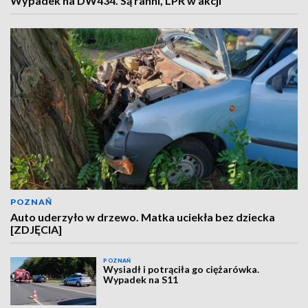
Wypadek na DW434. Są ranni, LPR w akcji
POZNAŃ
Auto uderzyło w drzewo. Matka uciekła bez dziecka
[ZDJĘCIA]
POZNAŃ
Wysiadł i potrąciła go ciężarówka.
Wypadek na S11