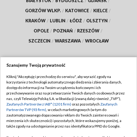
BIAŁYSTOK
/
BYDGOSZCZ
/
GDAŃSK
/
GORZÓW WLKP.
/
KATOWICE
/
KIELCE
/
KRAKÓW
/
LUBLIN
/
ŁÓDŹ
/
OLSZTYN
/
OPOLE
/
POZNAŃ
/
RZESZÓW
/
SZCZECIN
/
WARSZAWA
/
WROCŁAW
Szanujemy Twoją prywatność
Dołącz do nas:
Kliknij "Akceptuję i przechodzę do serwisu", aby wyrazić zgody na
korzystanie z technologii automatycznego śledzenia i zbierania danych,
TVP
dostęp do informacji na Twoim urządzeniu końcowym i ich
Abonament TVP
przechowywanie oraz na przetwarzanie Twoich danych osobowych przez
Regulamin TVP
nas, czyli Telewizję Polską S.A. w likwidacji (zwaną dalej również „TVP”),
Emisja w TVP
Polityka prywatności
Zaufanych Partnerów z IAB* (1201 firm)
oraz pozostałych
Zaufanych
Partnerów TVP (93 firm)
, w celach marketingowych (w tym do
Centrum informacji TVP
Moje zgody
zautomatyzowanego dopasowania reklam do Twoich zainteresowań i
mierzenia ich skuteczności) i pozostałych, które wskazujemy poniżej, a
Naziemna Telewizja Cyfrowa
Pomoc
także zgody na udostępnianie przez nas identyfikatora PPID do Google.
Sklep TVP
Biuro reklamy