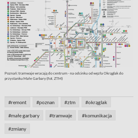
Poznań: tramwaje wracają do centrum - na odcinku od węzła Okrąglak do
przystanku Małe Garbary (fot. ZTM)
#remont
#poznan
#ztm
#okrąglak
#małe garbary
#tramwaje
#komunikacja
#zmiany