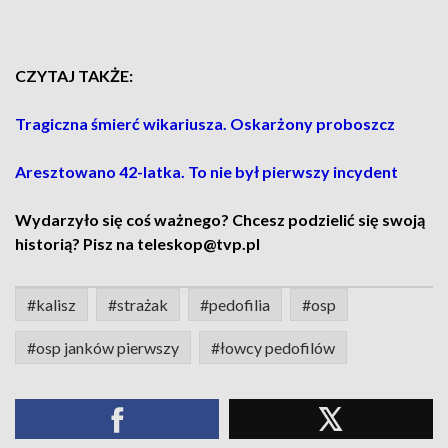
CZYTAJ TAKŻE:
Tragiczna śmierć wikariusza. Oskarżony proboszcz
Aresztowano 42-latka. To nie był pierwszy incydent
Wydarzyło się coś ważnego? Chcesz podzielić się swoją
historią? Pisz na teleskop@tvp.pl
#kalisz
#strażak
#pedofilia
#osp
#osp janków pierwszy
#łowcy pedofilów