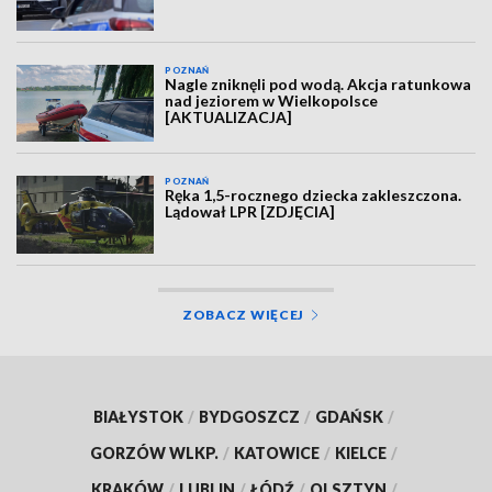
POZNAŃ
Nagle zniknęli pod wodą. Akcja ratunkowa
nad jeziorem w Wielkopolsce
[AKTUALIZACJA]
POZNAŃ
Ręka 1,5-rocznego dziecka zakleszczona.
Lądował LPR [ZDJĘCIA]
ZOBACZ WIĘCEJ
BIAŁYSTOK
/
BYDGOSZCZ
/
GDAŃSK
/
GORZÓW WLKP.
/
KATOWICE
/
KIELCE
/
KRAKÓW
/
LUBLIN
/
ŁÓDŹ
/
OLSZTYN
/