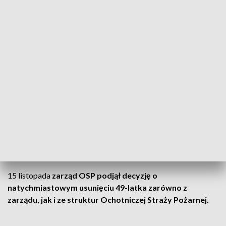
mogłyby wskazywać na możliwość popełnienia zarzucanych
czynów przez tę osobę, aż do momentu otrzymania
informacji o postępowaniu.
Osoba, której dotyczą zarzuty, nie
prowadziła szkoleń ani zajęć dla dzieci, jak
również nie przebywała samodzielnie w
ich otoczeniu podczas działań lub
wydarzeń organizowanych przez OSP
– czytamy w komunikacie OSP.
15 listopada
zarząd OSP podjął decyzję o
natychmiastowym usunięciu 49-latka zarówno z
zarządu, jak i ze struktur Ochotniczej Straży Pożarnej.