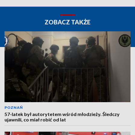
ZOBACZ TAKŻE
POZNAŃ
57-latek był autorytetem wśród młodzieży. Śledczy
ujawnili, co miał robić od lat