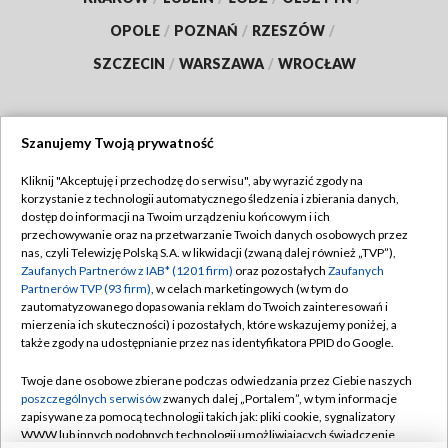
OPOLE
/
POZNAŃ
/
RZESZÓW
/
SZCZECIN
/
WARSZAWA
/
WROCŁAW
Szanujemy Twoją prywatność
Dołącz do nas:
Kliknij "Akceptuję i przechodzę do serwisu", aby wyrazić zgody na
korzystanie z technologii automatycznego śledzenia i zbierania danych,
TVP
dostęp do informacji na Twoim urządzeniu końcowym i ich
Abonament TVP
przechowywanie oraz na przetwarzanie Twoich danych osobowych przez
Regulamin TVP
nas, czyli Telewizję Polską S.A. w likwidacji (zwaną dalej również „TVP”),
Emisja w TVP
Polityka prywatności
Zaufanych Partnerów z IAB* (1201 firm)
oraz pozostałych
Zaufanych
Partnerów TVP (93 firm)
, w celach marketingowych (w tym do
Centrum informacji TVP
Moje zgody
zautomatyzowanego dopasowania reklam do Twoich zainteresowań i
mierzenia ich skuteczności) i pozostałych, które wskazujemy poniżej, a
Naziemna Telewizja Cyfrowa
Pomoc
także zgody na udostępnianie przez nas identyfikatora PPID do Google.
Sklep TVP
Biuro reklamy
Twoje dane osobowe zbierane podczas odwiedzania przez Ciebie naszych
Rada Programowa
Kontakt
poszczególnych serwisów
zwanych dalej „Portalem”, w tym informacje
zapisywane za pomocą technologii takich jak: pliki cookie, sygnalizatory
System NOS
WWW lub innych podobnych technologii umożliwiających świadczenie