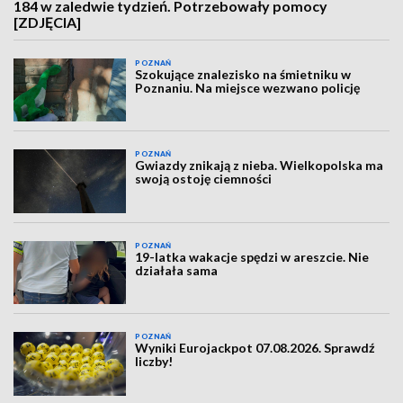
184 w zaledwie tydzień. Potrzebowały pomocy
[ZDJĘCIA]
POZNAŃ
Szokujące znalezisko na śmietniku w
Poznaniu. Na miejsce wezwano policję
POZNAŃ
Gwiazdy znikają z nieba. Wielkopolska ma
swoją ostoję ciemności
POZNAŃ
19-latka wakacje spędzi w areszcie. Nie
działała sama
POZNAŃ
Wyniki Eurojackpot 07.08.2026. Sprawdź
liczby!