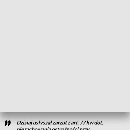
kobieta i jej pies zostali zaatakowani przez dobermana
biegającego bez smyczy.
Czworonóg trafił do kliniki z
poważnymi obrażeniami, a jego właściciel nie zareagował i
oddalił się z miejsca zdarzenia. To jedna z wielu podobnych
sytuacji zgłaszanych w ostatnim czasie w okolicy.
CZYTAJ TEŻ:
Strażak podejrzany o pedofilię. Miał prosić
11-latkę o nagie zdjęcia
Zarzuty dla właściciela
Sprawą zajmuje się policja. We wtorek, 18 listopada,
podkom. Łukasz Paterski poinformował, że dzień po
zgłoszeniu
właściciel psa został ustalony przez
policjantów.
Dzisiaj usłyszał zarzut z art. 77 kw dot.
niezachowania ostrożności przy