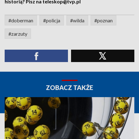
historią? Pisz na teleskop@tvp.pl
#doberman
#policja
#wilda
#poznan
#zarzuty
ZOBACZ TAKŻE