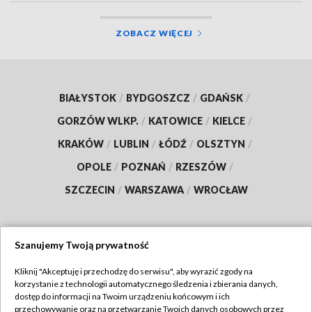
ZOBACZ WIĘCEJ
BIAŁYSTOK
/
BYDGOSZCZ
/
GDAŃSK
/
GORZÓW WLKP.
/
KATOWICE
/
KIELCE
/
KRAKÓW
/
LUBLIN
/
ŁÓDŹ
/
OLSZTYN
/
OPOLE
/
POZNAŃ
/
RZESZÓW
/
SZCZECIN
/
WARSZAWA
/
WROCŁAW
Szanujemy Twoją prywatność
Dołącz do nas:
Kliknij "Akceptuję i przechodzę do serwisu", aby wyrazić zgody na
korzystanie z technologii automatycznego śledzenia i zbierania danych,
TVP
dostęp do informacji na Twoim urządzeniu końcowym i ich
Abonament TVP
przechowywanie oraz na przetwarzanie Twoich danych osobowych przez