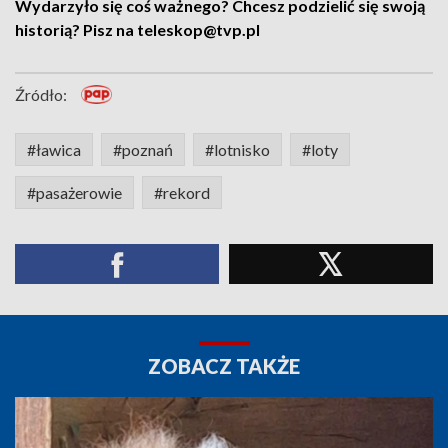
Wydarzyło się coś ważnego? Chcesz podzielić się swoją
historią? Pisz na teleskop@tvp.pl
Źródło:
#ławica
#poznań
#lotnisko
#loty
#pasażerowie
#rekord
ZOBACZ TAKŻE