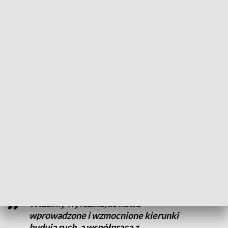
niż w październiku 2024 r. Z kolei o 18 procent, do poziomu
ponad 57 tys. pasażerów, wzrosła liczba osób
korzystających z tradycyjnych przewoźników.
CZYTAJ TAKŻE:
Szwajcarski gigant poleci z Poznania!
Nowe połączenie już wkrótce
Historyczny rekord coraz bliżej
Cytowany w komunikacie prezes Portu Lotniczego Poznań –
Ławica Grzegorz Bykowski ocenił, że dwucyfrowe wzrosty
liczby pasażerów pokazują, iż mieszkańcy regionu coraz
chętniej wybierają podróże lotnicze, a
siatka połączeń z
Poznania odpowiada ich potrzebom.
Widzimy wyraźnie, że nowo
wprowadzone i wzmocnione kierunki
budują ruch, a współpraca z