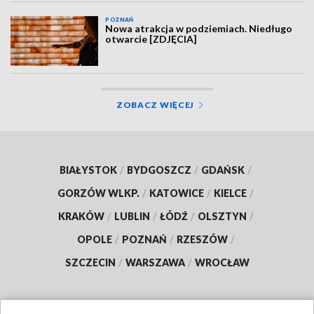
POZNAŃ
Nowa atrakcja w podziemiach. Niedługo
otwarcie [ZDJĘCIA]
ZOBACZ WIĘCEJ
BIAŁYSTOK
/
BYDGOSZCZ
/
GDAŃSK
/
GORZÓW WLKP.
/
KATOWICE
/
KIELCE
/
KRAKÓW
/
LUBLIN
/
ŁÓDŹ
/
OLSZTYN
/
OPOLE
/
POZNAŃ
/
RZESZÓW
/
SZCZECIN
/
WARSZAWA
/
WROCŁAW