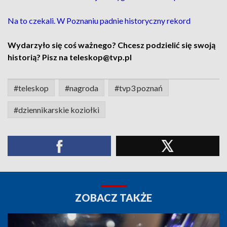
Na to czekali. W Poznaniu padnie historyczny rekord
Wydarzyło się coś ważnego? Chcesz podzielić się swoją
historią? Pisz na teleskop@tvp.pl
#teleskop
#nagroda
#tvp3 poznań
#dziennikarskie koziołki
ZOBACZ TAKŻE