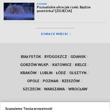
POZNAŃ
Poznańskie ulice jak rzeki. Będzie
powtórka? [ZDJĘCIA]
ZOBACZ WIĘCEJ
BIAŁYSTOK
/
BYDGOSZCZ
/
GDAŃSK
/
GORZÓW WLKP.
/
KATOWICE
/
KIELCE
/
KRAKÓW
/
LUBLIN
/
ŁÓDŹ
/
OLSZTYN
/
OPOLE
/
POZNAŃ
/
RZESZÓW
/
SZCZECIN
/
WARSZAWA
/
WROCŁAW
Szanujemy Twoją prywatność