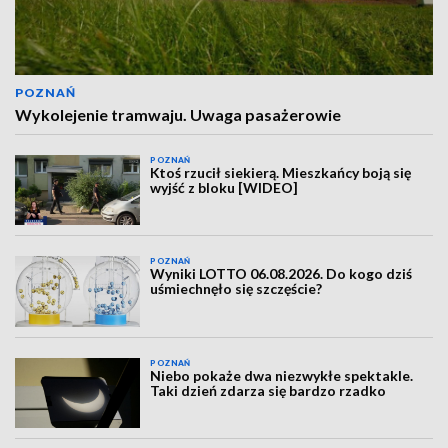
POZNAŃ
Wykolejenie tramwaju. Uwaga pasażerowie
POZNAŃ
Ktoś rzucił siekierą. Mieszkańcy boją się
wyjść z bloku [WIDEO]
POZNAŃ
Wyniki LOTTO 06.08.2026. Do kogo dziś
uśmiechnęło się szczęście?
POZNAŃ
Niebo pokaże dwa niezwykłe spektakle.
Taki dzień zdarza się bardzo rzadko