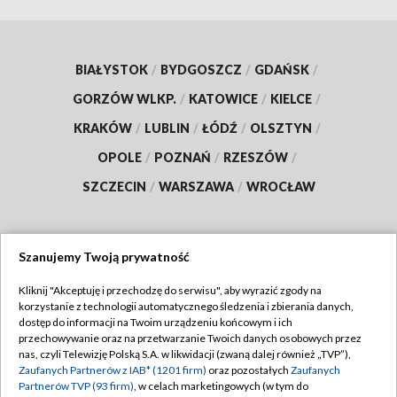
BIAŁYSTOK
/
BYDGOSZCZ
/
GDAŃSK
/
GORZÓW WLKP.
/
KATOWICE
/
KIELCE
/
KRAKÓW
/
LUBLIN
/
ŁÓDŹ
/
OLSZTYN
/
OPOLE
/
POZNAŃ
/
RZESZÓW
/
SZCZECIN
/
WARSZAWA
/
WROCŁAW
Szanujemy Twoją prywatność
Dołącz do nas:
Kliknij "Akceptuję i przechodzę do serwisu", aby wyrazić zgody na
korzystanie z technologii automatycznego śledzenia i zbierania danych,
TVP
dostęp do informacji na Twoim urządzeniu końcowym i ich
Abonament TVP
przechowywanie oraz na przetwarzanie Twoich danych osobowych przez
Regulamin TVP
nas, czyli Telewizję Polską S.A. w likwidacji (zwaną dalej również „TVP”),
Emisja w TVP
Zaufanych Partnerów z IAB* (1201 firm)
oraz pozostałych
Zaufanych
Polityka prywatności
Partnerów TVP (93 firm)
, w celach marketingowych (w tym do
Centrum informacji TVP