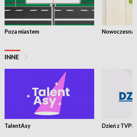
Poza miastem
Nowoczesna 
INNE
TalentAsy
Dzień z TVP3