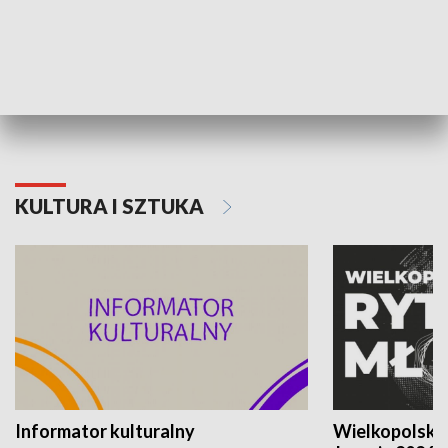
70. rocznica Powstania
Narodowy Dzi
Poznańskiego Czerwca 1956 roku
Powstania Wi
KULTURA I SZTUKA
Informator kulturalny
Wielkopolski