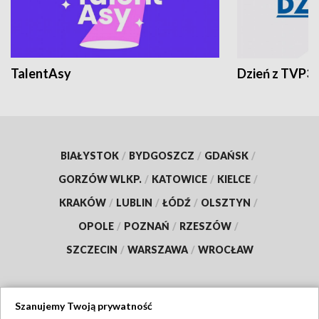
TalentAsy
Dzień z TVP3
BIAŁYSTOK
/
BYDGOSZCZ
/
GDAŃSK
/
GORZÓW WLKP.
/
KATOWICE
/
KIELCE
/
KRAKÓW
/
LUBLIN
/
ŁÓDŹ
/
OLSZTYN
/
OPOLE
/
POZNAŃ
/
RZESZÓW
/
SZCZECIN
/
WARSZAWA
/
WROCŁAW
Szanujemy Twoją prywatność
Dołącz do nas: