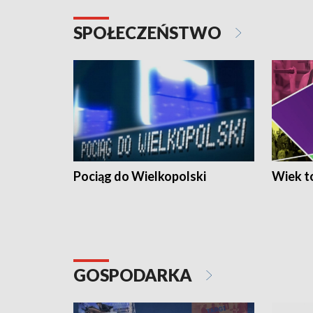
SPOŁECZEŃSTWO
Pociąg do Wielkopolski
Wiek to
GOSPODARKA