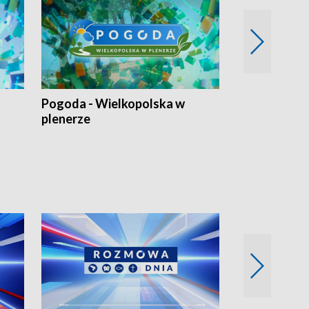
Pogoda - Wielkopolska w
Eko prognoza
plenerze