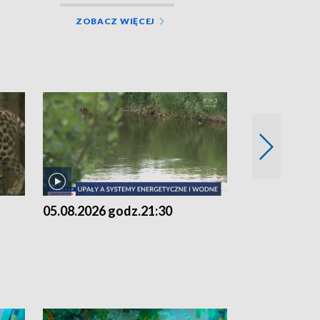
ZOBACZ WIĘCEJ
05.08.2026 godz.21:30
05.08.2026 g