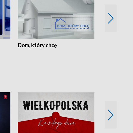
Dom, który chcę
Biznes Wielk