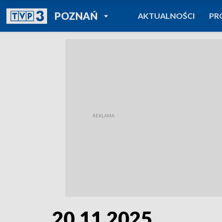
POWRÓT DO
POZNAŃ
AKTUALNOŚCI
PR
TVP REGIONY
20.11.2025