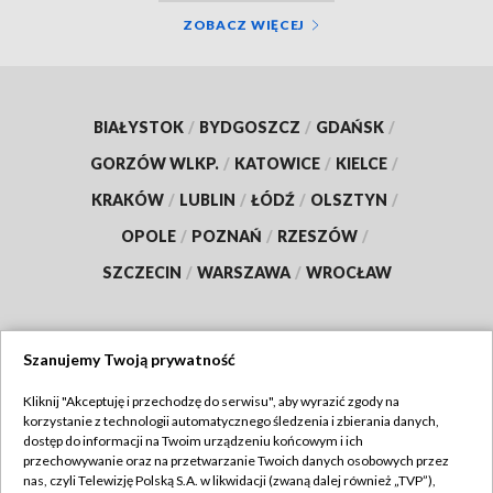
ZOBACZ WIĘCEJ
BIAŁYSTOK
/
BYDGOSZCZ
/
GDAŃSK
/
GORZÓW WLKP.
/
KATOWICE
/
KIELCE
/
KRAKÓW
/
LUBLIN
/
ŁÓDŹ
/
OLSZTYN
/
OPOLE
/
POZNAŃ
/
RZESZÓW
/
SZCZECIN
/
WARSZAWA
/
WROCŁAW
Szanujemy Twoją prywatność
Dołącz do nas:
Kliknij "Akceptuję i przechodzę do serwisu", aby wyrazić zgody na
korzystanie z technologii automatycznego śledzenia i zbierania danych,
TVP
dostęp do informacji na Twoim urządzeniu końcowym i ich
Abonament TVP
przechowywanie oraz na przetwarzanie Twoich danych osobowych przez
Regulamin TVP
nas, czyli Telewizję Polską S.A. w likwidacji (zwaną dalej również „TVP”),