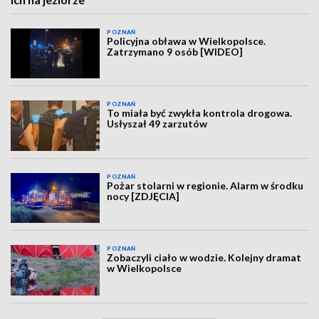
POZNAŃ
Policyjna obława w Wielkopolsce.
Zatrzymano 9 osób [WIDEO]
POZNAŃ
To miała być zwykła kontrola drogowa.
Usłyszał 49 zarzutów
POZNAŃ
Pożar stolarni w regionie. Alarm w środku
nocy [ZDJĘCIA]
POZNAŃ
Zobaczyli ciało w wodzie. Kolejny dramat
w Wielkopolsce