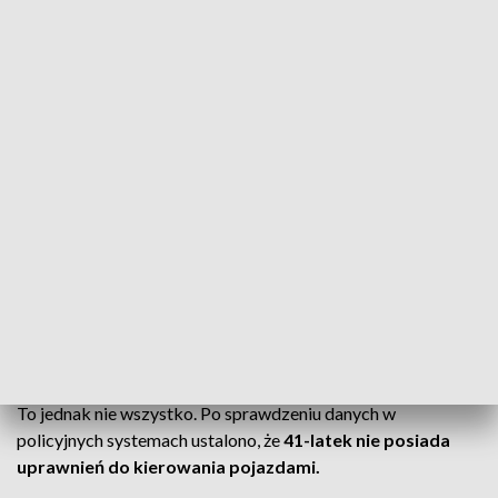
policjanci ustalili, że
kierujący autem marki Peugeot 41-
letni mężczyzna nie dostosował prędkości do warunków
drogowych oraz należytej ostrożności, przez co
przejechał przez środek ronda, uszkadzając znak
drogowy, a następnie uderzył w bariery energochłonne.
CZYTAJ TEŻ:
Straszne odkrycie. Na miejscu policja i
prokurator [AKTUALIZACJA]
Szokujące ustalenia ws. 41-latka
Funkcjonariusze podczas rozmowy z 41-latkiem wyczuli od
niego woń alkoholu. Zbadali jego trzeźwość. Jak się okazało
–
mężczyzna miał ponad promil alkoholu w organizmie.
To jednak nie wszystko. Po sprawdzeniu danych w
policyjnych systemach ustalono, że
41-latek nie posiada
uprawnień do kierowania pojazdami.