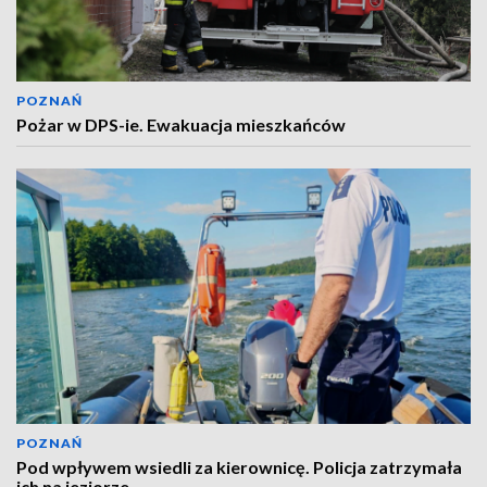
POZNAŃ
Pożar w DPS-ie. Ewakuacja mieszkańców
POZNAŃ
Pod wpływem wsiedli za kierownicę. Policja zatrzymała
ich na jeziorze