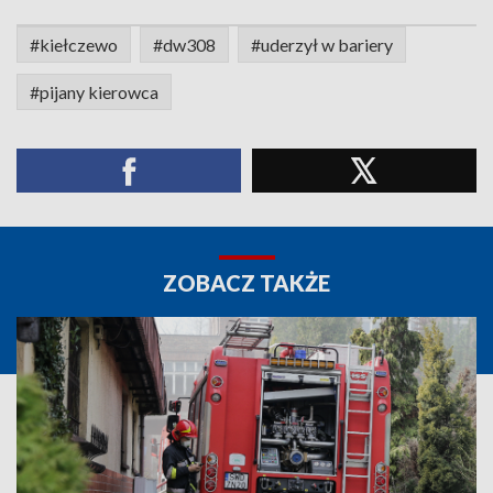
#kiełczewo
#dw308
#uderzył w bariery
#pijany kierowca
ZOBACZ TAKŻE