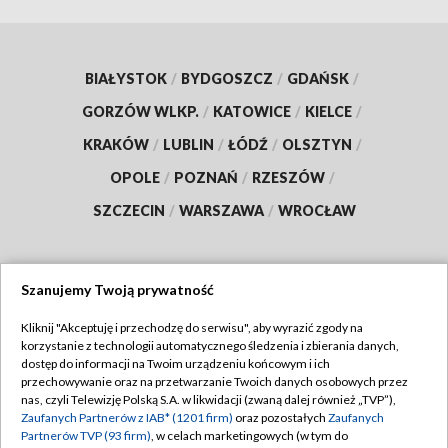
BIAŁYSTOK
/
BYDGOSZCZ
/
GDAŃSK
/
GORZÓW WLKP.
/
KATOWICE
/
KIELCE
/
KRAKÓW
/
LUBLIN
/
ŁÓDŹ
/
OLSZTYN
/
OPOLE
/
POZNAŃ
/
RZESZÓW
/
SZCZECIN
/
WARSZAWA
/
WROCŁAW
Szanujemy Twoją prywatność
Dołącz do nas:
Kliknij "Akceptuję i przechodzę do serwisu", aby wyrazić zgody na
korzystanie z technologii automatycznego śledzenia i zbierania danych,
TVP
dostęp do informacji na Twoim urządzeniu końcowym i ich
Abonament TVP
przechowywanie oraz na przetwarzanie Twoich danych osobowych przez
Regulamin TVP
nas, czyli Telewizję Polską S.A. w likwidacji (zwaną dalej również „TVP”),
Emisja w TVP
Zaufanych Partnerów z IAB* (1201 firm)
oraz pozostałych
Zaufanych
Polityka prywatności
Partnerów TVP (93 firm)
, w celach marketingowych (w tym do
Centrum informacji TVP