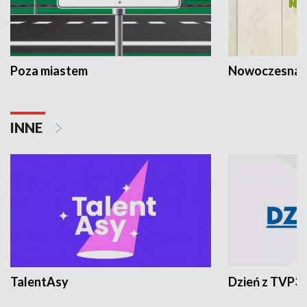
Poza miastem
Nowoczesna 
INNE
TalentAsy
Dzień z TVP3