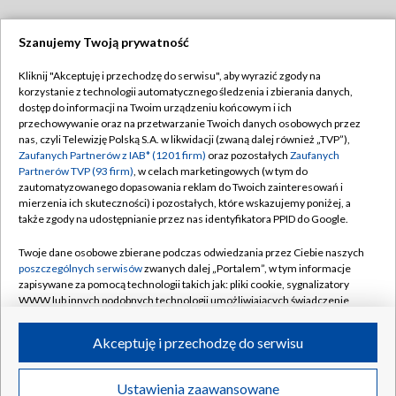
Szanujemy Twoją prywatność
Dołącz do nas:
Kliknij "Akceptuję i przechodzę do serwisu", aby wyrazić zgody na
korzystanie z technologii automatycznego śledzenia i zbierania danych,
TVP
dostęp do informacji na Twoim urządzeniu końcowym i ich
Abonament TVP
przechowywanie oraz na przetwarzanie Twoich danych osobowych przez
Regulamin TVP
nas, czyli Telewizję Polską S.A. w likwidacji (zwaną dalej również „TVP”),
Emisja w TVP
Zaufanych Partnerów z IAB* (1201 firm)
oraz pozostałych
Zaufanych
Polityka prywatności
Partnerów TVP (93 firm)
, w celach marketingowych (w tym do
Centrum informacji TVP
Moje zgody
zautomatyzowanego dopasowania reklam do Twoich zainteresowań i
mierzenia ich skuteczności) i pozostałych, które wskazujemy poniżej, a
Naziemna Telewizja Cyfrowa
Pomoc
także zgody na udostępnianie przez nas identyfikatora PPID do Google.
Sklep TVP
Biuro reklamy
Twoje dane osobowe zbierane podczas odwiedzania przez Ciebie naszych
Rada Programowa
poszczególnych serwisów
zwanych dalej „Portalem”, w tym informacje
Kontakt
zapisywane za pomocą technologii takich jak: pliki cookie, sygnalizatory
System NOS
WWW lub innych podobnych technologii umożliwiających świadczenie
dopasowanych i bezpiecznych usług, personalizację treści oraz reklam,
Informacje o nadawcy
Kanały
udostępnianie funkcji mediów społecznościowych oraz analizowanie
Akceptuję i przechodzę do serwisu
ruchu w Internecie.
Program dla prasy
©2026 Telewizja Polska S.A. w likwidacji
Biuro Reklamy
Twoje dane osobowe zbierane podczas odwiedzania przez Ciebie
Ustawienia zaawansowane