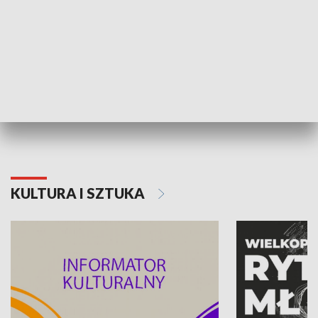
70. rocznica Powstania
Narodowy Dzi
Poznańskiego Czerwca 1956 roku
Powstania Wi
KULTURA I SZTUKA