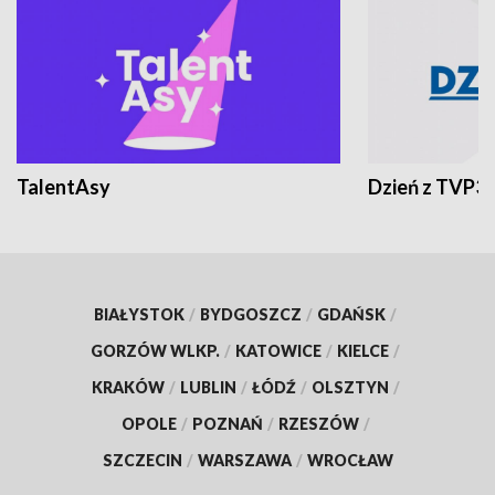
TalentAsy
Dzień z TVP3
BIAŁYSTOK
/
BYDGOSZCZ
/
GDAŃSK
/
GORZÓW WLKP.
/
KATOWICE
/
KIELCE
/
KRAKÓW
/
LUBLIN
/
ŁÓDŹ
/
OLSZTYN
/
OPOLE
/
POZNAŃ
/
RZESZÓW
/
SZCZECIN
/
WARSZAWA
/
WROCŁAW