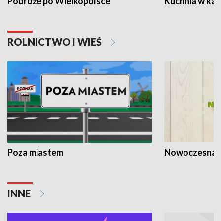
Podróże po Wielkopolsce
Kuchnia w ka
ROLNICTWO I WIEŚ
Poza miastem
Nowoczesna 
INNE