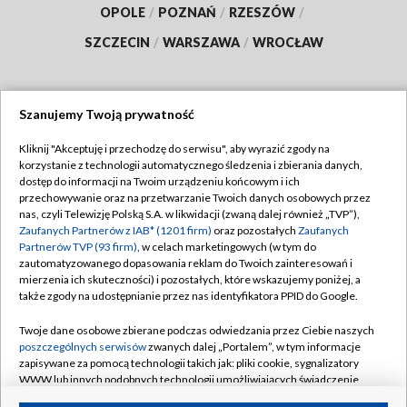
OPOLE
/
POZNAŃ
/
RZESZÓW
/
SZCZECIN
/
WARSZAWA
/
WROCŁAW
Szanujemy Twoją prywatność
Dołącz do nas:
Kliknij "Akceptuję i przechodzę do serwisu", aby wyrazić zgody na
korzystanie z technologii automatycznego śledzenia i zbierania danych,
TVP
dostęp do informacji na Twoim urządzeniu końcowym i ich
Abonament TVP
przechowywanie oraz na przetwarzanie Twoich danych osobowych przez
Regulamin TVP
nas, czyli Telewizję Polską S.A. w likwidacji (zwaną dalej również „TVP”),
Emisja w TVP
Polityka prywatności
Zaufanych Partnerów z IAB* (1201 firm)
oraz pozostałych
Zaufanych
Partnerów TVP (93 firm)
, w celach marketingowych (w tym do
Centrum informacji TVP
Moje zgody
zautomatyzowanego dopasowania reklam do Twoich zainteresowań i
mierzenia ich skuteczności) i pozostałych, które wskazujemy poniżej, a
Naziemna Telewizja Cyfrowa
Pomoc
także zgody na udostępnianie przez nas identyfikatora PPID do Google.
Sklep TVP
Biuro reklamy
Twoje dane osobowe zbierane podczas odwiedzania przez Ciebie naszych
Rada Programowa
Kontakt
poszczególnych serwisów
zwanych dalej „Portalem”, w tym informacje
zapisywane za pomocą technologii takich jak: pliki cookie, sygnalizatory
System NOS
WWW lub innych podobnych technologii umożliwiających świadczenie
dopasowanych i bezpiecznych usług, personalizację treści oraz reklam,
Informacje o nadawcy
Kanały