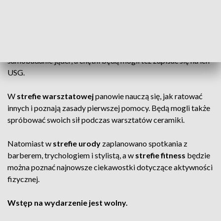
profilaktycznych dostępnych dla mężczyzn. Uczestnicy będą
mogli wykonać spirometrię, USG jamy brzusznej, EKG, RTG
klatki piersiowej, sprawdzić swój wzrok (w tym zbadać dno
oka) i słuch, zmierzyć ciśnienie i poziom glukozy (na czczo) i
zbadać znamiona. Specjaliści wyjaśnią, jak wykonać
samobadanie jąder, a chętni będą mogli też zapisać się na ich
USG.
W
strefie warsztatowej
panowie nauczą się, jak ratować
innych i poznają zasady pierwszej pomocy. Będą mogli także
spróbować swoich sił podczas warsztatów ceramiki.
Natomiast w
strefie urody
zaplanowano spotkania z
barberem, trychologiem i stylistą, a w
strefie fitness
będzie
można poznać najnowsze ciekawostki dotyczące aktywności
fizycznej.
Wstęp na wydarzenie jest wolny.