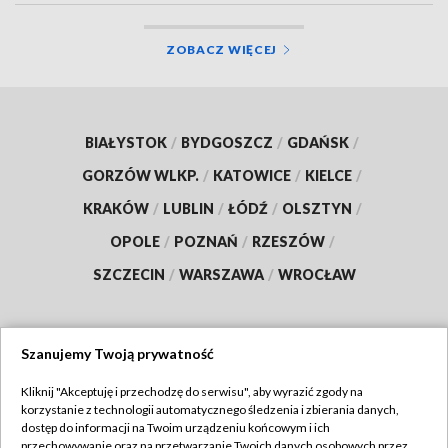
ZOBACZ WIĘCEJ
BIAŁYSTOK
/
BYDGOSZCZ
/
GDAŃSK
/
GORZÓW WLKP.
/
KATOWICE
/
KIELCE
/
KRAKÓW
/
LUBLIN
/
ŁÓDŹ
/
OLSZTYN
/
OPOLE
/
POZNAŃ
/
RZESZÓW
/
SZCZECIN
/
WARSZAWA
/
WROCŁAW
Szanujemy Twoją prywatność
Dołącz do nas:
Kliknij "Akceptuję i przechodzę do serwisu", aby wyrazić zgody na
korzystanie z technologii automatycznego śledzenia i zbierania danych,
TVP
dostęp do informacji na Twoim urządzeniu końcowym i ich
Abonament TVP
przechowywanie oraz na przetwarzanie Twoich danych osobowych przez