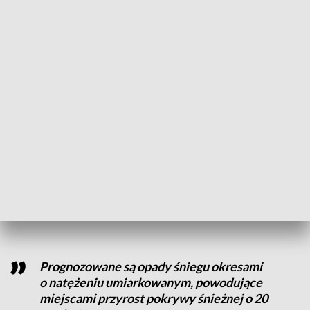
Zjawisko wystąpi
od godz. 00:00 dnia 26.11.2025 do godz.
22:00 dnia 26.11.2025.
ZOBACZ TEŻ:
Zima w Wielkopolsce? Prognoza dla
regionu
Alert drugiego stopnia
Ostrzeżenie
drugiego stopnia przed intensywnymi
opadami śniegu objęło powiaty:
jarociński, kaliski, Kalisz,
kępiński, kolski, Konin, koniński, krotoszyński, ostrowski,
ostrzeszowski, pleszewski, słupecki i turecki.
Prognozowane są opady śniegu okresami
o natężeniu umiarkowanym, powodujące
miejscami przyrost pokrywy śnieżnej o 20