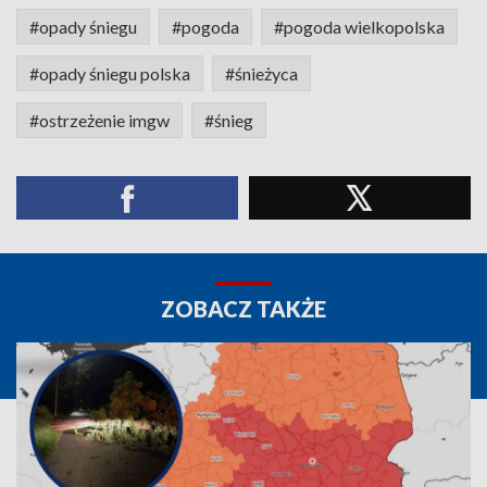
#opady śniegu
#pogoda
#pogoda wielkopolska
#opady śniegu polska
#śnieżyca
#ostrzeżenie imgw
#śnieg
ZOBACZ TAKŻE