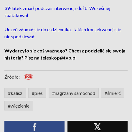
39-latek zmarł podczas interwencji służb. Wcześniej
zaatakował
Uczeń włamał się do e-dziennika. Takich konsekwencji się
nie spodziewał
Wydarzyło się coś ważnego? Chcesz podzielić się swoją
historią? Pisz na teleskop@tvp.pl
Źródło:
#kalisz
#pies
#nagrzany samochód
#śmierć
#więzienie