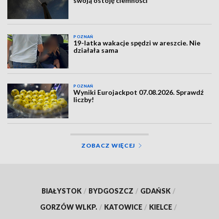
swoją ostoję ciemności
POZNAŃ
19-latka wakacje spędzi w areszcie. Nie
działała sama
POZNAŃ
Wyniki Eurojackpot 07.08.2026. Sprawdź
liczby!
ZOBACZ WIĘCEJ
BIAŁYSTOK
/
BYDGOSZCZ
/
GDAŃSK
/
GORZÓW WLKP.
/
KATOWICE
/
KIELCE
/