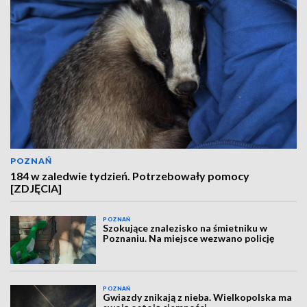
POZNAŃ
184 w zaledwie tydzień. Potrzebowały pomocy
[ZDJĘCIA]
POZNAŃ
Szokujące znalezisko na śmietniku w
Poznaniu. Na miejsce wezwano policję
POZNAŃ
Gwiazdy znikają z nieba. Wielkopolska ma