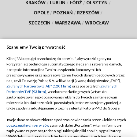
KRAKÓW
/
LUBLIN
/
ŁÓDŹ
/
OLSZTYN
/
OPOLE
/
POZNAŃ
/
RZESZÓW
/
SZCZECIN
/
WARSZAWA
/
WROCŁAW
Szanujemy Twoją prywatność
Dołącz do nas:
Kliknij "Akceptuję i przechodzę do serwisu", aby wyrazić zgody na
korzystanie z technologii automatycznego śledzenia i zbierania danych,
TVP
dostęp do informacji na Twoim urządzeniu końcowym i ich
Abonament TVP
przechowywanie oraz na przetwarzanie Twoich danych osobowych przez
Regulamin TVP
nas, czyli Telewizję Polską S.A. w likwidacji (zwaną dalej również „TVP”),
Emisja w TVP
Polityka prywatności
Zaufanych Partnerów z IAB* (1201 firm)
oraz pozostałych
Zaufanych
Partnerów TVP (93 firm)
, w celach marketingowych (w tym do
Centrum informacji TVP
Moje zgody
zautomatyzowanego dopasowania reklam do Twoich zainteresowań i
mierzenia ich skuteczności) i pozostałych, które wskazujemy poniżej, a
Naziemna Telewizja Cyfrowa
Pomoc
także zgody na udostępnianie przez nas identyfikatora PPID do Google.
Sklep TVP
Biuro reklamy
Twoje dane osobowe zbierane podczas odwiedzania przez Ciebie naszych
Rada Programowa
Kontakt
poszczególnych serwisów
zwanych dalej „Portalem”, w tym informacje
zapisywane za pomocą technologii takich jak: pliki cookie, sygnalizatory
System NOS
WWW lub innych podobnych technologii umożliwiających świadczenie