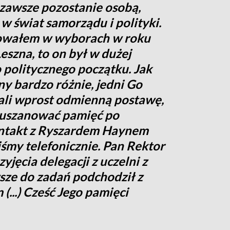
 zawsze pozostanie osobą,
w świat samorządu i polityki.
towałem w wyborach w roku
eszna, to on był w dużej
politycznego początku. Jak
ny bardzo różnie, jedni Go
żali wprost odmienną postawę,
y uszanować pamięć po
ontakt z Ryszardem Haynem
śmy telefonicznie. Pan Rektor
jęcia delegacji z uczelni z
ze do zadań podchodził z
...) Cześć Jego pamięci