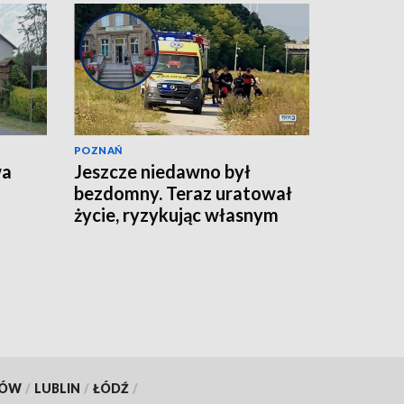
POZNAŃ
wa
Jeszcze niedawno był
bezdomny. Teraz uratował
życie, ryzykując własnym
KÓW
/
LUBLIN
/
ŁÓDŹ
/