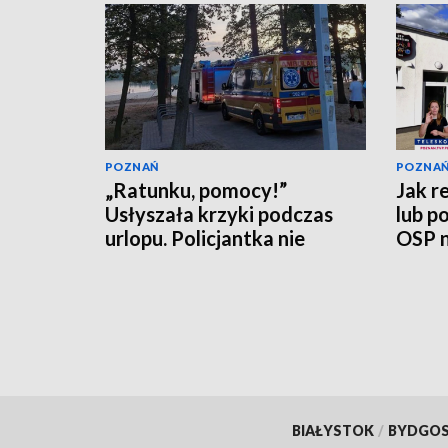
POZNAŃ
POZNA
„Ratunku, pomocy!”
Jak r
Usłyszała krzyki podczas
lub p
urlopu. Policjantka nie
OSP n
czekała
[WID
BIAŁYSTOK
/
BYDGO