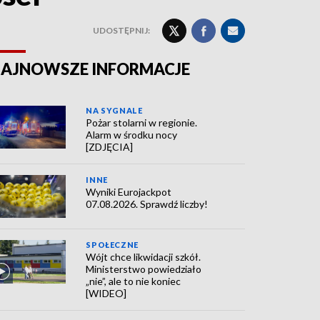
UDOSTĘPNIJ:
AJNOWSZE INFORMACJE
NA SYGNALE
Pożar stolarni w regionie.
Alarm w środku nocy
[ZDJĘCIA]
INNE
Wyniki Eurojackpot
07.08.2026. Sprawdź liczby!
SPOŁECZNE
Wójt chce likwidacji szkół.
Ministerstwo powiedziało
„nie”, ale to nie koniec
[WIDEO]