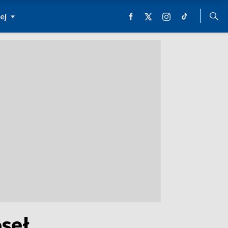
ej
oseł