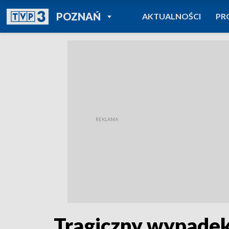
POWRÓT DO
POZNAŃ
AKTUALNOŚCI
PR
TVP REGIONY
Tragiczny wypadek.