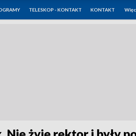
OGRAMY
TELESKOP - KONTAKT
KONTAKT
Więc
 Nie żyje rektor i były p