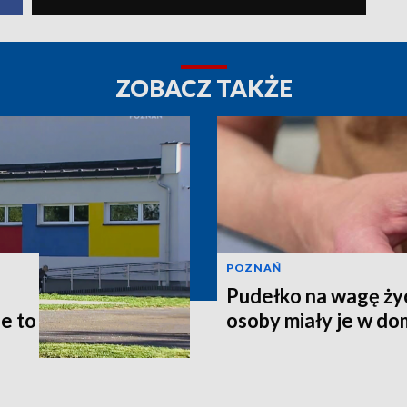
ZOBACZ TAKŻE
POZNAŃ
Pudełko na wagę życ
le to
osoby miały je w d