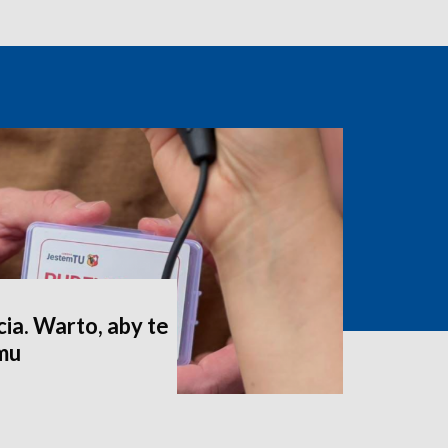
ia. Warto, aby te
omu