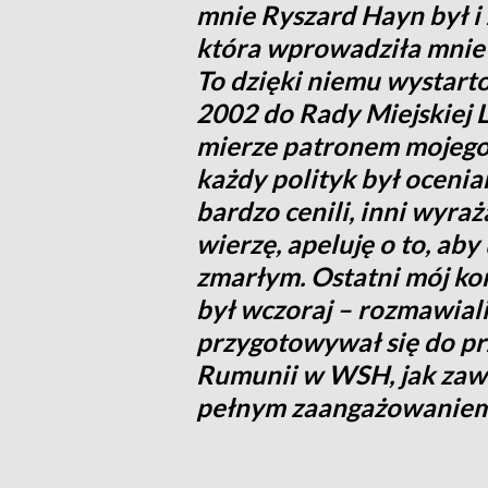
mnie Ryszard Hayn był i
która wprowadziła mnie 
To dzięki niemu wystar
2002 do Rady Miejskiej L
mierze patronem mojego 
każdy polityk był ocenia
bardzo cenili, inni wyra
wierzę, apeluję o to, ab
zmarłym. Ostatni mój k
był wczoraj – rozmawiali
przygotowywał się do przy
Rumunii w WSH, jak zaws
pełnym zaangażowaniem (