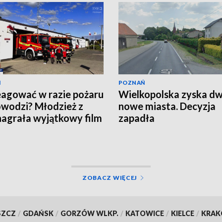
Ń
POZNAŃ
eagować w razie pożaru
Wielkopolska zyska d
owodzi? Młodzież z
nowe miasta. Decyzja
agrała wyjątkowy film
zapadła
EO]
ZOBACZ WIĘCEJ
SZCZ
/
GDAŃSK
/
GORZÓW WLKP.
/
KATOWICE
/
KIELCE
/
KRA