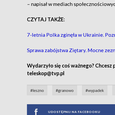
– napisał w mediach społecznościowyc
CZYTAJ TAKŻE:
7-letnia Polka zginęła w Ukrainie. P
Sprawa zabójstwa Ziętary. Mocne zezn
Wydarzyło się coś ważnego? Chcesz pod
teleskop@tvp.pl
#leszno
#granowo
#wypadek
UDOSTĘPNIJ NA FACEBOOKU