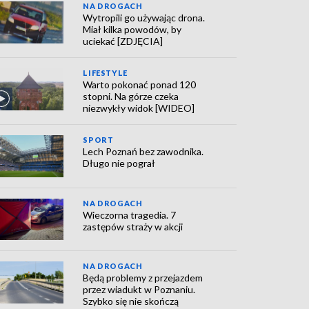
NA DROGACH
Wytropili go używając drona.
Miał kilka powodów, by
uciekać [ZDJĘCIA]
LIFESTYLE
Warto pokonać ponad 120
stopni. Na górze czeka
niezwykły widok [WIDEO]
SPORT
Lech Poznań bez zawodnika.
Długo nie pograł
NA DROGACH
Wieczorna tragedia. 7
zastępów straży w akcji
NA DROGACH
Będą problemy z przejazdem
przez wiadukt w Poznaniu.
Szybko się nie skończą