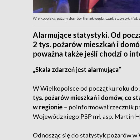
Wielkopolska, pożary domów, tlenek węgla, czad, statystyki (fot
Alarmujące statystyki. Od poc
2 tys. pożarów mieszkań i domów
poważna także jeśli chodzi o i
„Skala zdarzeń jest alarmująca”
W Wielkopolsce od początku roku do 2
tys. pożarów mieszkań i domów, co s
w regionie
– poinformował rzecznik 
Wojewódzkiego PSP mł. asp. Martin H
Odnosząc się do statystyk pożarów w W