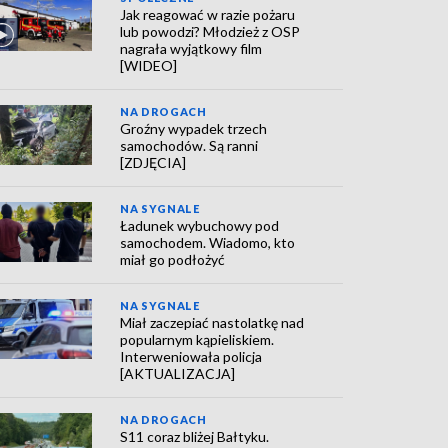
Jak reagować w razie pożaru
lub powodzi? Młodzież z OSP
nagrała wyjątkowy film
[WIDEO]
NA DROGACH
Groźny wypadek trzech
samochodów. Są ranni
[ZDJĘCIA]
NA SYGNALE
Ładunek wybuchowy pod
samochodem. Wiadomo, kto
miał go podłożyć
NA SYGNALE
Miał zaczepiać nastolatkę nad
popularnym kąpieliskiem.
Interweniowała policja
[AKTUALIZACJA]
NA DROGACH
S11 coraz bliżej Bałtyku.