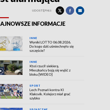
UDOSTĘPNIJ:
AJNOWSZE INFORMACJE
INNE
Wyniki LOTTO 06.08.2026.
Do kogo dziś uśmiechnęło się
szczęście?
INNE
Ktoś rzucił siekierą.
Mieszkańcy boją się wyjść z
bloku [WIDEO]
SPORT
Lech Poznań kontra KI
Klaksvik. Kolejorz miał grać
szybko
SPOŁECZNE