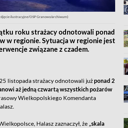
. zdjęcie ilustracyjne/OSP Granowo/archiwum)
zątku roku strażacy odnotowali ponad
 w regionie. Sytuacja w regionie jest
nterwencje związane z czadem.
5 listopada strażacy odnotowali już
ponad 2
tanowi aż jedną czwartą wszystkich pożarów
prasowy Wielkopolskiego Komendanta
alasz.
ielkopolsce, Halasz zaznaczył, że „
skala