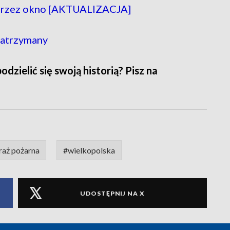
a przez okno [AKTUALIZACJA]
 zatrzymany
zielić się swoją historią? Pisz na
raż pożarna
#wielkopolska
UDOSTĘPNIJ NA X