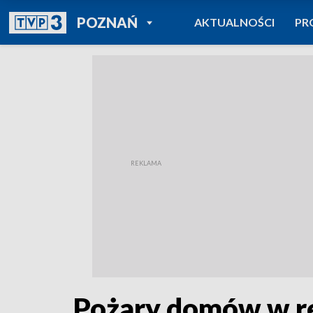
POWRÓT DO
POZNAŃ
AKTUALNOŚCI
PR
TVP REGIONY
Pożary domów w reg