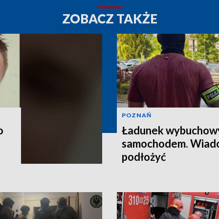
ZOBACZ TAKŻE
POZNAŃ
o
Ładunek wybuchow
samochodem. Wiado
podłożyć