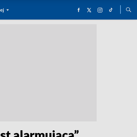
ej
st alarmująca”