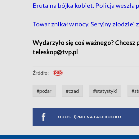
Brutalna bójka kobiet. Policja weszł
Towar znikał w nocy. Seryjny złodziej
Wydarzyło się coś ważnego? Chcesz pod
teleskop@tvp.pl
Źródło:
#pożar
#czad
#statystyki
#st
UDOSTĘPNIJ NA FACEBOOKU