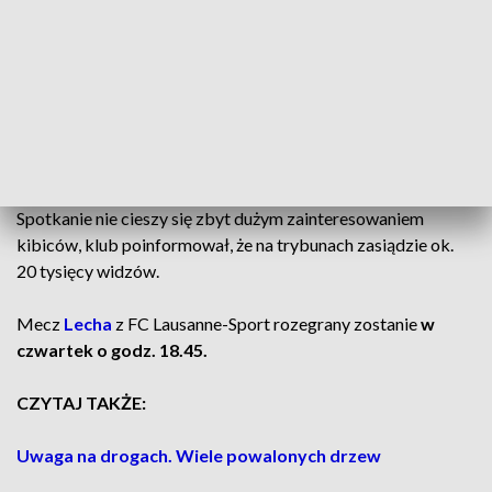
tygodnie. Myślę, że będzie gotowy na niedzielne spotkanie
ligowe” – wyjaśnił trener.
W środę Polskę zaatakowała prawdziwa zima, także w
stolicy Wielkopolski mocniej posypało śniegiem. Trening
piłkarzy na bocznej płycie został z tego powodu nieco
opóźniony (…).
Spotkanie nie cieszy się zbyt dużym zainteresowaniem
kibiców, klub poinformował, że na trybunach zasiądzie ok.
20 tysięcy widzów.
Mecz
Lecha
z FC Lausanne-Sport rozegrany zostanie
w
czwartek o godz. 18.45.
CZYTAJ TAKŻE:
Uwaga na drogach. Wiele powalonych drzew