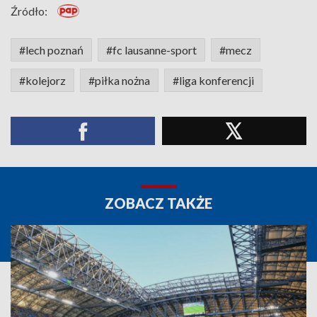
Źródło:
#lech poznań
#fc lausanne-sport
#mecz
#kolejorz
#piłka nożna
#liga konferencji
ZOBACZ TAKŻE