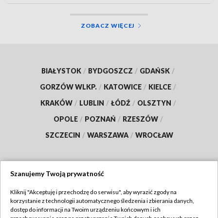
ZOBACZ WIĘCEJ
BIAŁYSTOK
/
BYDGOSZCZ
/
GDAŃSK
/
GORZÓW WLKP.
/
KATOWICE
/
KIELCE
/
KRAKÓW
/
LUBLIN
/
ŁÓDŹ
/
OLSZTYN
/
OPOLE
/
POZNAŃ
/
RZESZÓW
/
SZCZECIN
/
WARSZAWA
/
WROCŁAW
Szanujemy Twoją prywatność
Dołącz do nas:
Kliknij "Akceptuję i przechodzę do serwisu", aby wyrazić zgody na
korzystanie z technologii automatycznego śledzenia i zbierania danych,
TVP
dostęp do informacji na Twoim urządzeniu końcowym i ich