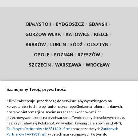
BIAŁYSTOK
/
BYDGOSZCZ
/
GDAŃSK
/
GORZÓW WLKP.
/
KATOWICE
/
KIELCE
/
KRAKÓW
/
LUBLIN
/
ŁÓDŹ
/
OLSZTYN
/
OPOLE
/
POZNAŃ
/
RZESZÓW
/
SZCZECIN
/
WARSZAWA
/
WROCŁAW
Szanujemy Twoją prywatność
Dołącz do nas:
Kliknij "Akceptuję i przechodzę do serwisu", aby wyrazić zgody na
korzystanie z technologii automatycznego śledzenia i zbierania danych,
TVP
dostęp do informacji na Twoim urządzeniu końcowym i ich
Abonament TVP
przechowywanie oraz na przetwarzanie Twoich danych osobowych przez
Regulamin TVP
nas, czyli Telewizję Polską S.A. w likwidacji (zwaną dalej również „TVP”),
Emisja w TVP
Zaufanych Partnerów z IAB* (1201 firm)
oraz pozostałych
Zaufanych
Polityka prywatności
Partnerów TVP (93 firm)
, w celach marketingowych (w tym do
Centrum informacji TVP