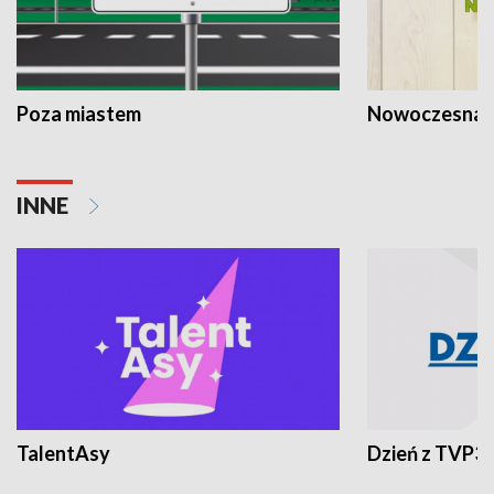
Poza miastem
Nowoczesna 
INNE
TalentAsy
Dzień z TVP3