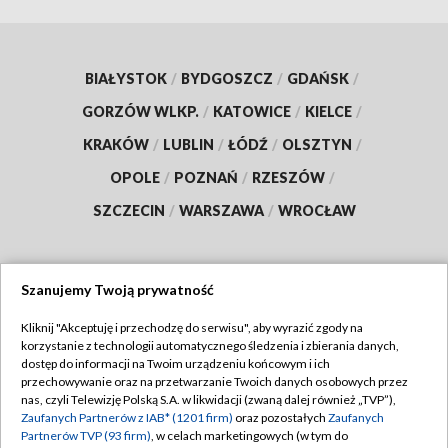
BIAŁYSTOK
/
BYDGOSZCZ
/
GDAŃSK
/
GORZÓW WLKP.
/
KATOWICE
/
KIELCE
/
KRAKÓW
/
LUBLIN
/
ŁÓDŹ
/
OLSZTYN
/
OPOLE
/
POZNAŃ
/
RZESZÓW
/
SZCZECIN
/
WARSZAWA
/
WROCŁAW
Szanujemy Twoją prywatność
Dołącz do nas:
Kliknij "Akceptuję i przechodzę do serwisu", aby wyrazić zgody na
korzystanie z technologii automatycznego śledzenia i zbierania danych,
TVP
dostęp do informacji na Twoim urządzeniu końcowym i ich
Abonament TVP
przechowywanie oraz na przetwarzanie Twoich danych osobowych przez
Regulamin TVP
nas, czyli Telewizję Polską S.A. w likwidacji (zwaną dalej również „TVP”),
Emisja w TVP
Zaufanych Partnerów z IAB* (1201 firm)
oraz pozostałych
Zaufanych
Polityka prywatności
Partnerów TVP (93 firm)
, w celach marketingowych (w tym do
Centrum informacji TVP