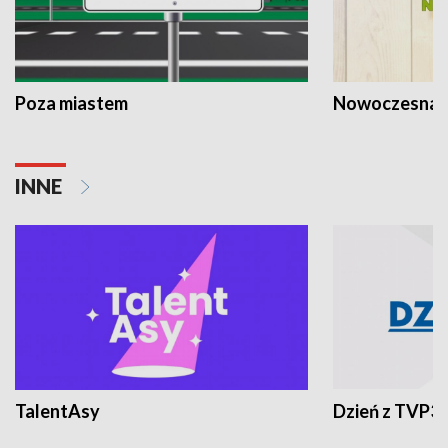
Poza miastem
Nowoczesna 
INNE
TalentAsy
Dzień z TVP3