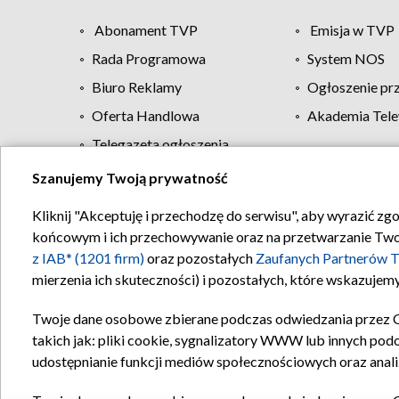
Abonament TVP
Emisja w TVP
Rada Programowa
System NOS
Biuro Reklamy
Ogłoszenie pr
Oferta Handlowa
Akademia Tele
Telegazeta ogłoszenia
Szanujemy Twoją prywatność
Regulamin TVP
Kliknij "Akceptuję i przechodzę do serwisu", aby wyrazić zg
końcowym i ich przechowywanie oraz na przetwarzanie Twoich
z IAB* (1201 firm)
oraz pozostałych
Zaufanych Partnerów T
mierzenia ich skuteczności) i pozostałych, które wskazujemy
Twoje dane osobowe zbierane podczas odwiedzania przez 
takich jak: pliki cookie, sygnalizatory WWW lub innych pod
udostępnianie funkcji mediów społecznościowych oraz anali