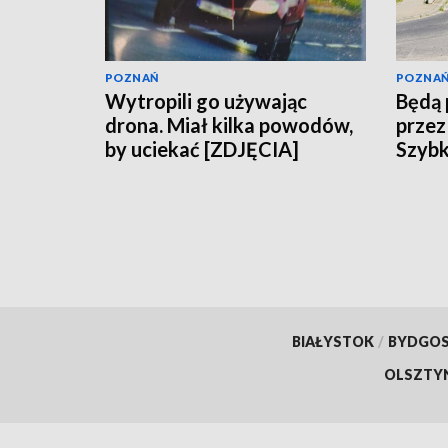
POZNAŃ
POZNA
Wytropili go używając
Będą 
drona. Miał kilka powodów,
przez
by uciekać [ZDJĘCIA]
Szybk
BIAŁYSTOK
/
BYDGO
OLSZTY