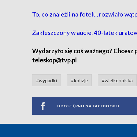
To, co znaleźli na fotelu, rozwiało wątp
Zakleszczony w aucie. 40-latek urato
Wydarzyło się coś ważnego? Chcesz pod
teleskop@tvp.pl
#wypadki
#kolizje
#wielkopolska
UDOSTĘPNIJ NA FACEBOOKU