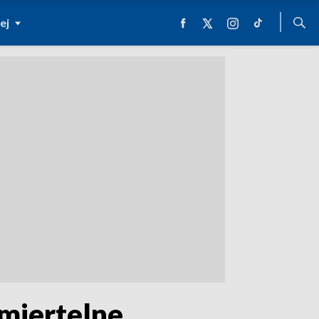
ej
śmiertelne