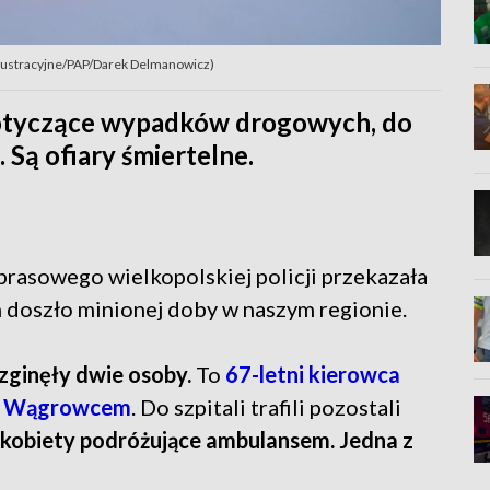
e ilustracyjne/PAP/Darek Delmanowicz)
 dotyczące wypadków drogowych, do
Są ofiary śmiertelne.
prasowego wielkopolskiej policji przekazała
 doszło minionej doby w naszym regionie.
ginęły dwie osoby.
To
67-letni kierowca
od Wągrowcem
. Do szpitali trafili pozostali
 kobiety podróżujące ambulansem. Jedna z