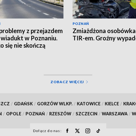
Ń
POZNAŃ
problemy z przejazdem
Zmiażdżona osobówka
 wiadukt w Poznaniu.
TIR-em. Groźny wypad
o się nie skończą
ZOBACZ WIĘCEJ
SZCZ
/
GDAŃSK
/
GORZÓW WLKP.
/
KATOWICE
/
KIELCE
/
KRA
N
/
OPOLE
/
POZNAŃ
/
RZESZÓW
/
SZCZECIN
/
WARSZAWA
/
W
Dołącz do nas: