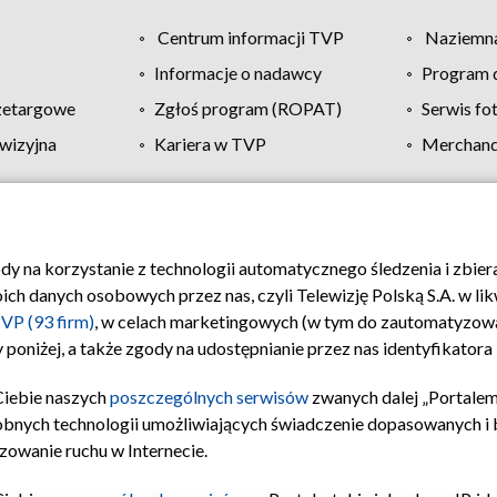
Centrum informacji TVP
Naziemna
Informacje o nadawcy
Program d
zetargowe
Zgłoś program (ROPAT)
Serwis fo
wizyjna
Kariera w TVP
Merchandi
Polityka prywatności
Moje zgody
Pomoc
Biuro re
ody na korzystanie z technologii automatycznego śledzenia i zbie
 danych osobowych przez nas, czyli Telewizję Polską S.A. w likw
VP (93 firm)
, w celach marketingowych (w tym do zautomatyzow
 poniżej, a także zgody na udostępnianie przez nas identyfikator
Ciebie naszych
poszczególnych serwisów
zwanych dalej „Portalem
obnych technologii umożliwiających świadczenie dopasowanych i be
zowanie ruchu w Internecie.