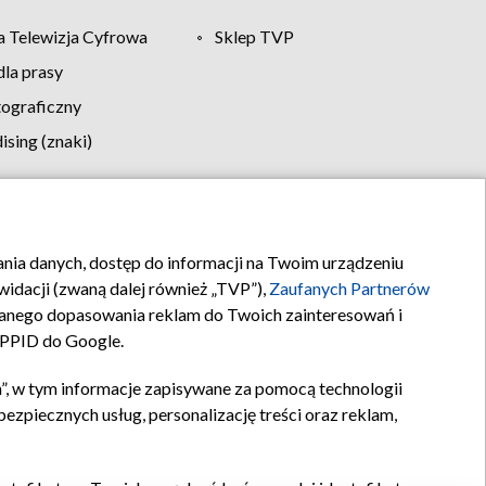
 Telewizja Cyfrowa
Sklep TVP
la prasy
tograficzny
sing (znaki)
klamy
Kontakt
rania danych, dostęp do informacji na Twoim urządzeniu
idacji (zwaną dalej również „TVP”),
Zaufanych Partnerów
anego dopasowania reklam do Twoich zainteresowań i
a PPID do Google.
”, w tym informacje zapisywane za pomocą technologii
zpiecznych usług, personalizację treści oraz reklam,