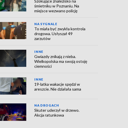
Szokujące znalezisko na
śmietniku w Poznaniu. Na
miejsce wezwano policję
NA SYGNALE
To miała być zwykła kontrola
drogowa. Usłyszał 49
zarzutów
INNE
Gwiazdy znikają z nieba.
Wielkopolska ma swoją ostoję
ciemności
INNE
19-latka wakacje spędzi w
areszcie. Nie działała sama
NA DROGACH
Skuter uderzył w drzewo.
Akcja ratunkowa