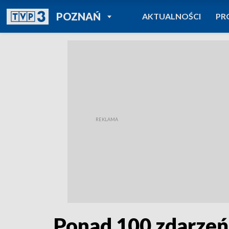
POWRÓT DO
POZNAŃ
AKTUALNOŚCI
PR
TVP REGIONY
Ponad 100 zdarzeń 