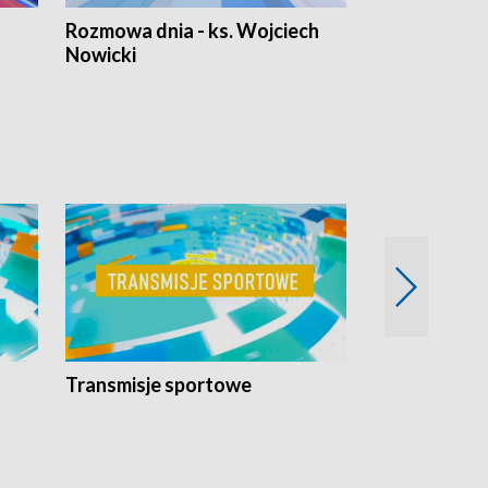
Rozmowa dnia - ks. Wojciech
Euro Fakty
Nowicki
Transmisje sportowe
Reportaże s