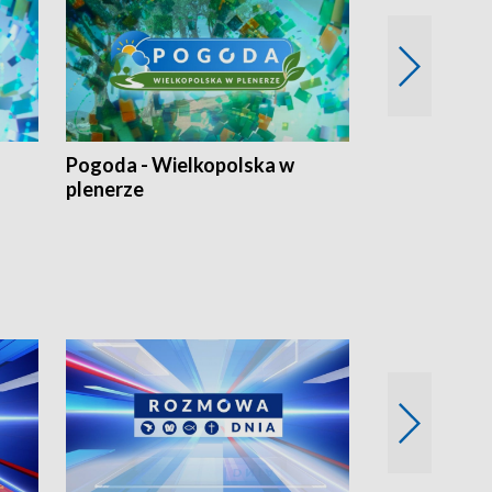
Pogoda - Wielkopolska w
Eko prognoza
plenerze