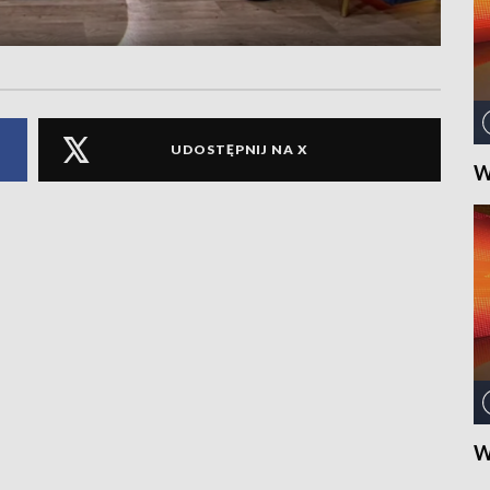
UDOSTĘPNIJ NA X
W
W