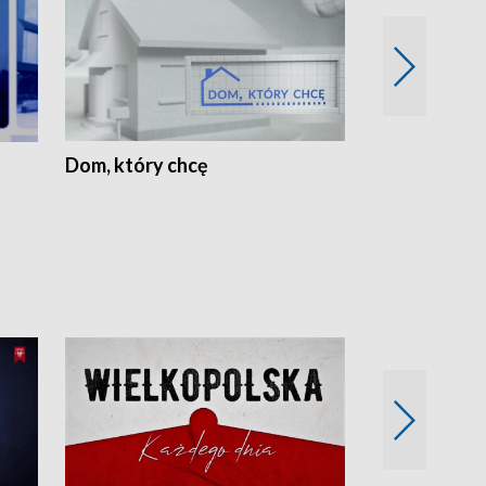
Dom, który chcę
Biznes Wielk