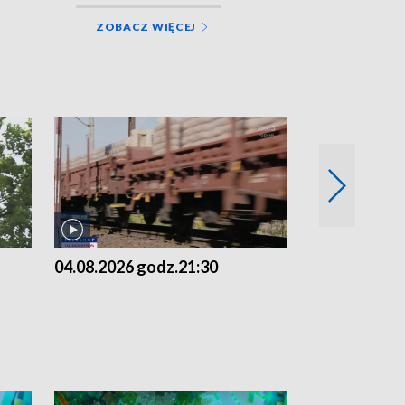
ZOBACZ WIĘCEJ
04.08.2026 godz.21:30
04.08.2026 g