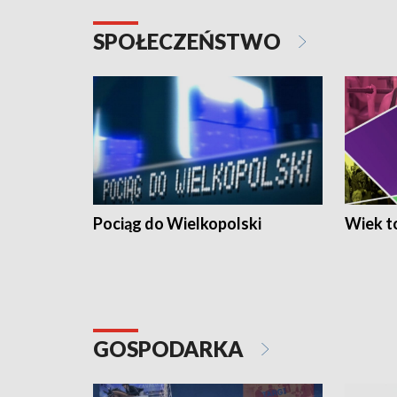
SPOŁECZEŃSTWO
Pociąg do Wielkopolski
Wiek to
GOSPODARKA