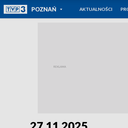
POWRÓT DO
POZNAŃ
AKTUALNOŚCI
PR
TVP REGIONY
27.11.2025