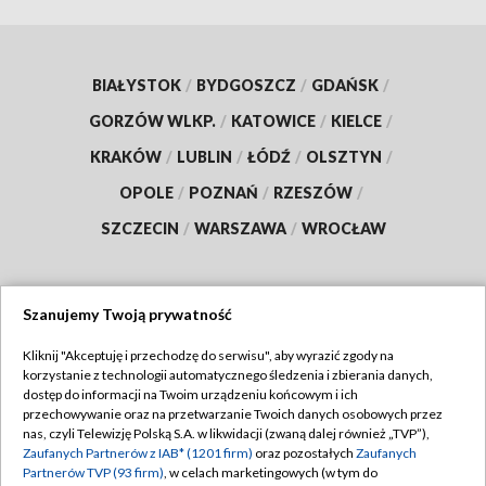
BIAŁYSTOK
/
BYDGOSZCZ
/
GDAŃSK
/
GORZÓW WLKP.
/
KATOWICE
/
KIELCE
/
KRAKÓW
/
LUBLIN
/
ŁÓDŹ
/
OLSZTYN
/
OPOLE
/
POZNAŃ
/
RZESZÓW
/
SZCZECIN
/
WARSZAWA
/
WROCŁAW
Szanujemy Twoją prywatność
Dołącz do nas:
Kliknij "Akceptuję i przechodzę do serwisu", aby wyrazić zgody na
korzystanie z technologii automatycznego śledzenia i zbierania danych,
TVP
dostęp do informacji na Twoim urządzeniu końcowym i ich
Abonament TVP
przechowywanie oraz na przetwarzanie Twoich danych osobowych przez
Regulamin TVP
nas, czyli Telewizję Polską S.A. w likwidacji (zwaną dalej również „TVP”),
Emisja w TVP
Zaufanych Partnerów z IAB* (1201 firm)
oraz pozostałych
Zaufanych
Polityka prywatności
Partnerów TVP (93 firm)
, w celach marketingowych (w tym do
Centrum informacji TVP