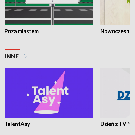
Poza miastem
Nowoczesna 
INNE
TalentAsy
Dzień z TVP3