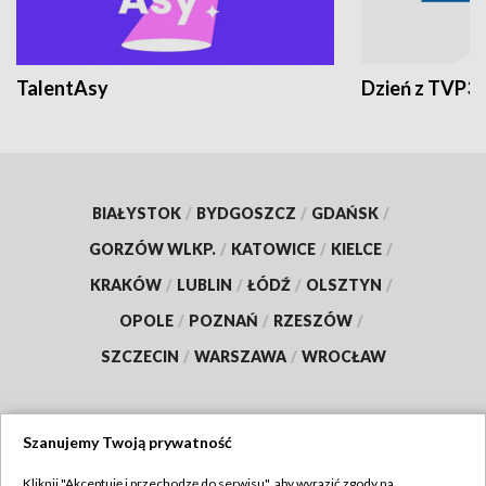
TalentAsy
Dzień z TVP3
BIAŁYSTOK
/
BYDGOSZCZ
/
GDAŃSK
/
GORZÓW WLKP.
/
KATOWICE
/
KIELCE
/
KRAKÓW
/
LUBLIN
/
ŁÓDŹ
/
OLSZTYN
/
OPOLE
/
POZNAŃ
/
RZESZÓW
/
SZCZECIN
/
WARSZAWA
/
WROCŁAW
Szanujemy Twoją prywatność
Dołącz do nas:
Kliknij "Akceptuję i przechodzę do serwisu", aby wyrazić zgody na