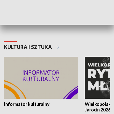
70. rocznica Powstania
Narodowy Dzi
Poznańskiego Czerwca 1956 roku
Powstania Wi
KULTURA I SZTUKA
Informator kulturalny
Wielkopolski
Jarocin 2026