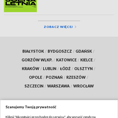
ZOBACZ WIĘCEJ
BIAŁYSTOK
/
BYDGOSZCZ
/
GDAŃSK
/
GORZÓW WLKP.
/
KATOWICE
/
KIELCE
/
KRAKÓW
/
LUBLIN
/
ŁÓDŹ
/
OLSZTYN
/
OPOLE
/
POZNAŃ
/
RZESZÓW
/
SZCZECIN
/
WARSZAWA
/
WROCŁAW
Szanujemy Twoją prywatność
Dołącz do nas:
Kliknij "Akceptuję i przechodzę do serwisu", aby wyrazić zgody na