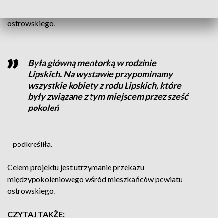
właściciela Lewkowa
i żony pierwszego polskiego starosty
ostrowskiego.
Była główną mentorką w rodzinie
Lipskich. Na wystawie przypominamy
wszystkie kobiety z rodu Lipskich, które
były związane z tym miejscem przez sześć
pokoleń
– podkreśliła.
Celem projektu jest utrzymanie przekazu
międzypokoleniowego wśród mieszkańców powiatu
ostrowskiego.
CZYTAJ TAKŻE: