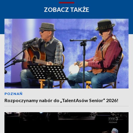
ZOBACZ TAKŻE
POZNAŃ
Rozpoczynamy nabór do „TalentAsów Senior” 2026!