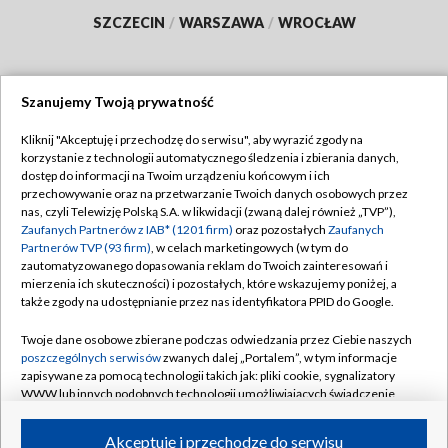
SZCZECIN
/
WARSZAWA
/
WROCŁAW
Szanujemy Twoją prywatność
Dołącz do nas:
Kliknij "Akceptuję i przechodzę do serwisu", aby wyrazić zgody na
korzystanie z technologii automatycznego śledzenia i zbierania danych,
TVP
dostęp do informacji na Twoim urządzeniu końcowym i ich
Abonament TVP
przechowywanie oraz na przetwarzanie Twoich danych osobowych przez
Regulamin TVP
nas, czyli Telewizję Polską S.A. w likwidacji (zwaną dalej również „TVP”),
Emisja w TVP
Polityka prywatności
Zaufanych Partnerów z IAB* (1201 firm)
oraz pozostałych
Zaufanych
Partnerów TVP (93 firm)
, w celach marketingowych (w tym do
Centrum informacji TVP
Moje zgody
zautomatyzowanego dopasowania reklam do Twoich zainteresowań i
mierzenia ich skuteczności) i pozostałych, które wskazujemy poniżej, a
Naziemna Telewizja Cyfrowa
Pomoc
także zgody na udostępnianie przez nas identyfikatora PPID do Google.
Sklep TVP
Biuro reklamy
Twoje dane osobowe zbierane podczas odwiedzania przez Ciebie naszych
Rada Programowa
Kontakt
poszczególnych serwisów
zwanych dalej „Portalem”, w tym informacje
zapisywane za pomocą technologii takich jak: pliki cookie, sygnalizatory
System NOS
WWW lub innych podobnych technologii umożliwiających świadczenie
dopasowanych i bezpiecznych usług, personalizację treści oraz reklam,
Informacje o nadawcy
Kanały
udostępnianie funkcji mediów społecznościowych oraz analizowanie
Akceptuję i przechodzę do serwisu
ruchu w Internecie.