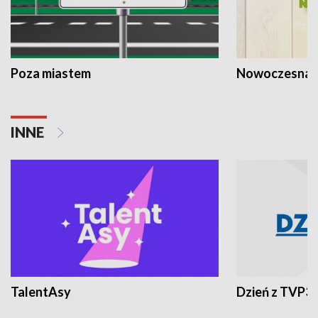
Poza miastem
Nowoczesna 
INNE
TalentAsy
Dzień z TVP3