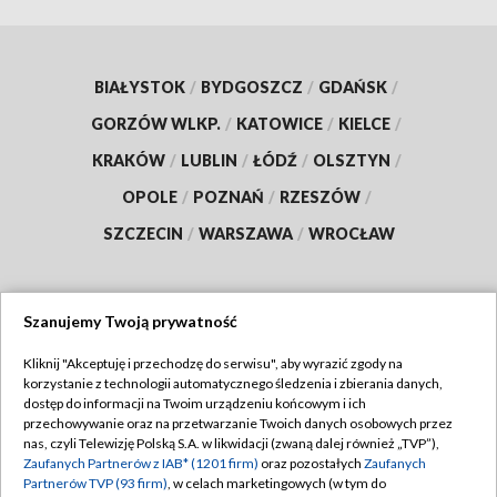
BIAŁYSTOK
/
BYDGOSZCZ
/
GDAŃSK
/
GORZÓW WLKP.
/
KATOWICE
/
KIELCE
/
KRAKÓW
/
LUBLIN
/
ŁÓDŹ
/
OLSZTYN
/
OPOLE
/
POZNAŃ
/
RZESZÓW
/
SZCZECIN
/
WARSZAWA
/
WROCŁAW
Szanujemy Twoją prywatność
Dołącz do nas:
Kliknij "Akceptuję i przechodzę do serwisu", aby wyrazić zgody na
korzystanie z technologii automatycznego śledzenia i zbierania danych,
TVP
dostęp do informacji na Twoim urządzeniu końcowym i ich
Abonament TVP
przechowywanie oraz na przetwarzanie Twoich danych osobowych przez
Regulamin TVP
nas, czyli Telewizję Polską S.A. w likwidacji (zwaną dalej również „TVP”),
Emisja w TVP
Zaufanych Partnerów z IAB* (1201 firm)
oraz pozostałych
Zaufanych
Polityka prywatności
Partnerów TVP (93 firm)
, w celach marketingowych (w tym do
Centrum informacji TVP