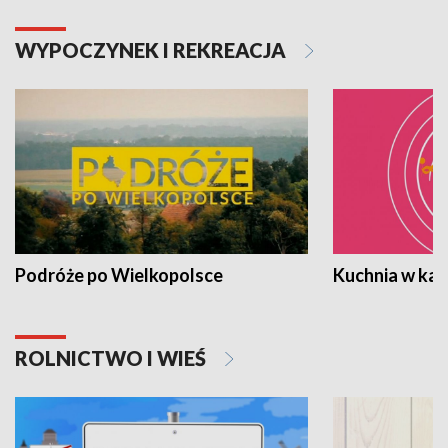
WYPOCZYNEK I REKREACJA
Podróże po Wielkopolsce
Kuchnia w ka
ROLNICTWO I WIEŚ