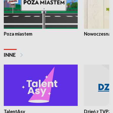
Poza miastem
Nowoczesna 
INNE
TalentAsy
Dzień z TVP3