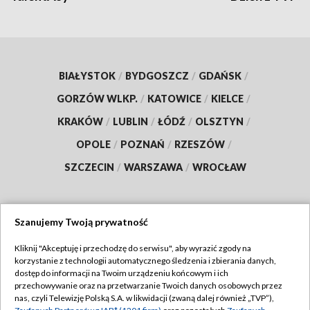
BIAŁYSTOK
/
BYDGOSZCZ
/
GDAŃSK
/
GORZÓW WLKP.
/
KATOWICE
/
KIELCE
/
KRAKÓW
/
LUBLIN
/
ŁÓDŹ
/
OLSZTYN
/
OPOLE
/
POZNAŃ
/
RZESZÓW
/
SZCZECIN
/
WARSZAWA
/
WROCŁAW
Szanujemy Twoją prywatność
Dołącz do nas:
Kliknij "Akceptuję i przechodzę do serwisu", aby wyrazić zgody na
korzystanie z technologii automatycznego śledzenia i zbierania danych,
TVP
dostęp do informacji na Twoim urządzeniu końcowym i ich
Abonament TVP
przechowywanie oraz na przetwarzanie Twoich danych osobowych przez
Regulamin TVP
nas, czyli Telewizję Polską S.A. w likwidacji (zwaną dalej również „TVP”),
Emisja w TVP