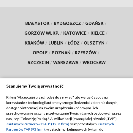
BIAŁYSTOK
/
BYDGOSZCZ
/
GDAŃSK
/
GORZÓW WLKP.
/
KATOWICE
/
KIELCE
/
KRAKÓW
/
LUBLIN
/
ŁÓDŹ
/
OLSZTYN
/
OPOLE
/
POZNAŃ
/
RZESZÓW
/
SZCZECIN
/
WARSZAWA
/
WROCŁAW
Szanujemy Twoją prywatność
Dołącz do nas:
Kliknij "Akceptuję i przechodzę do serwisu", aby wyrazić zgody na
korzystanie z technologii automatycznego śledzenia i zbierania danych,
TVP
dostęp do informacji na Twoim urządzeniu końcowym i ich
Abonament TVP
przechowywanie oraz na przetwarzanie Twoich danych osobowych przez
Regulamin TVP
nas, czyli Telewizję Polską S.A. w likwidacji (zwaną dalej również „TVP”),
Emisja w TVP
Zaufanych Partnerów z IAB* (1201 firm)
oraz pozostałych
Zaufanych
Polityka prywatności
Partnerów TVP (93 firm)
, w celach marketingowych (w tym do
Centrum informacji TVP