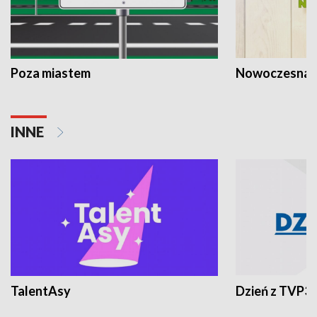
Poza miastem
Nowoczesna 
INNE
TalentAsy
Dzień z TVP3