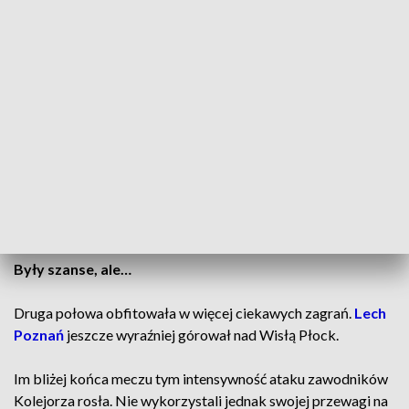
na strzelenie przez Kolejorza gola, ale
poznańska drużyna
wyraźnie miała przewagę na boisku.
Tempo meczu osłabił incydent z racami.
Zadymienie
spowodowane przez kibiców na stadionie było tak duże, że
sędzia zdecydował o przerwaniu meczu do czasu poprawy
widoczności. Pauza trwała kilkanaście minut. Pierwsza
połowa spotkania zakończyła się bezbramkowym remisem.
CZYTAJ TAKŻE:
Lech Poznań – Lausanne-Sport. Ławka
zrobiła różnicę
Były szanse, ale…
Druga połowa obfitowała w więcej ciekawych zagrań.
Lech
Poznań
jeszcze wyraźniej górował nad Wisłą Płock.
Im bliżej końca meczu tym intensywność ataku zawodników
Kolejorza rosła. Nie wykorzystali jednak swojej przewagi na