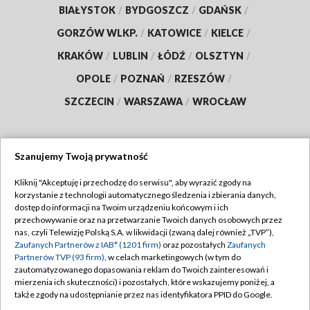
BIAŁYSTOK
/
BYDGOSZCZ
/
GDAŃSK
/
GORZÓW WLKP.
/
KATOWICE
/
KIELCE
/
KRAKÓW
/
LUBLIN
/
ŁÓDŹ
/
OLSZTYN
/
OPOLE
/
POZNAŃ
/
RZESZÓW
/
SZCZECIN
/
WARSZAWA
/
WROCŁAW
Szanujemy Twoją prywatność
Dołącz do nas:
Kliknij "Akceptuję i przechodzę do serwisu", aby wyrazić zgody na
korzystanie z technologii automatycznego śledzenia i zbierania danych,
TVP
dostęp do informacji na Twoim urządzeniu końcowym i ich
Abonament TVP
przechowywanie oraz na przetwarzanie Twoich danych osobowych przez
Regulamin TVP
nas, czyli Telewizję Polską S.A. w likwidacji (zwaną dalej również „TVP”),
Emisja w TVP
Polityka prywatności
Zaufanych Partnerów z IAB* (1201 firm)
oraz pozostałych
Zaufanych
Partnerów TVP (93 firm)
, w celach marketingowych (w tym do
Centrum informacji TVP
Moje zgody
zautomatyzowanego dopasowania reklam do Twoich zainteresowań i
mierzenia ich skuteczności) i pozostałych, które wskazujemy poniżej, a
Naziemna Telewizja Cyfrowa
Pomoc
także zgody na udostępnianie przez nas identyfikatora PPID do Google.
Sklep TVP