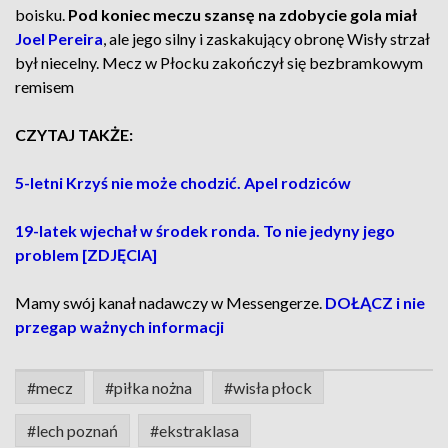
boisku.
Pod koniec meczu szansę na zdobycie gola miał
Joel Pereira
, ale jego silny i zaskakujący obronę Wisły strzał
był niecelny. Mecz w Płocku zakończył się bezbramkowym
remisem
CZYTAJ TAKŻE:
5-letni Krzyś nie może chodzić. Apel rodziców
19-latek wjechał w środek ronda. To nie jedyny jego
problem [ZDJĘCIA]
Mamy swój kanał nadawczy w Messengerze.
DOŁĄCZ i nie
przegap ważnych informacji
#mecz
#piłka nożna
#wisła płock
#lech poznań
#ekstraklasa