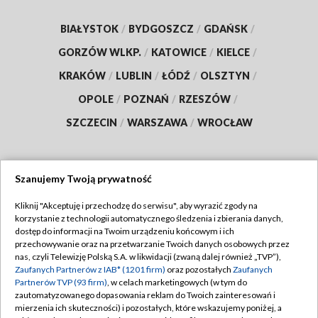
BIAŁYSTOK
/
BYDGOSZCZ
/
GDAŃSK
/
GORZÓW WLKP.
/
KATOWICE
/
KIELCE
/
KRAKÓW
/
LUBLIN
/
ŁÓDŹ
/
OLSZTYN
/
OPOLE
/
POZNAŃ
/
RZESZÓW
/
SZCZECIN
/
WARSZAWA
/
WROCŁAW
Szanujemy Twoją prywatność
Dołącz do nas:
Kliknij "Akceptuję i przechodzę do serwisu", aby wyrazić zgody na
korzystanie z technologii automatycznego śledzenia i zbierania danych,
TVP
dostęp do informacji na Twoim urządzeniu końcowym i ich
Abonament TVP
przechowywanie oraz na przetwarzanie Twoich danych osobowych przez
Regulamin TVP
nas, czyli Telewizję Polską S.A. w likwidacji (zwaną dalej również „TVP”),
Emisja w TVP
Polityka prywatności
Zaufanych Partnerów z IAB* (1201 firm)
oraz pozostałych
Zaufanych
Partnerów TVP (93 firm)
, w celach marketingowych (w tym do
Centrum informacji TVP
Moje zgody
zautomatyzowanego dopasowania reklam do Twoich zainteresowań i
mierzenia ich skuteczności) i pozostałych, które wskazujemy poniżej, a
Naziemna Telewizja Cyfrowa
Pomoc