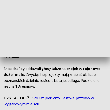
Sióstr Elżbietanek/Albertynek, bezpłatne treningi piłki
nożnej dla kobiet oraz „Rowerowy lepszy Poznań”, czyli
poprawa bezpieczeństwa i komfortu jazdy
rowerzystów.
Zwycięskie projekty w ramach Zielonego Budżetu to
„Zielone Fyrtle 2026”, czyli inicjatywa dbająca o jeszcze
bardziej zielone i przyjazne osiedla oraz „Droga Trawka
2, Powrót Drzewa”, czyli projekt sadzenia drzew w
Poznaniu.
Mieszkańcy oddawali głosy także na
projekty rejonowe
duże i małe
. Zwycięskie projekty mają zmienić oblicze
poznańskich dzielnic i osiedli. Lista jest długa. Podzielono
jest na 13 rejonów.
CZYTAJ TAKŻE:
Po raz pierwszy. Festiwal jazzowy w
wyjątkowym miejscu