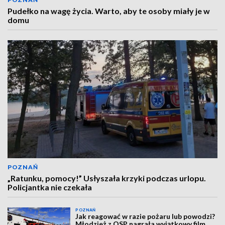
Pudełko na wagę życia. Warto, aby te osoby miały je w
domu
POZNAŃ
„Ratunku, pomocy!” Usłyszała krzyki podczas urlopu.
Policjantka nie czekała
POZNAŃ
Jak reagować w razie pożaru lub powodzi?
Młodzież z OSP nagrała wyjątkowy film