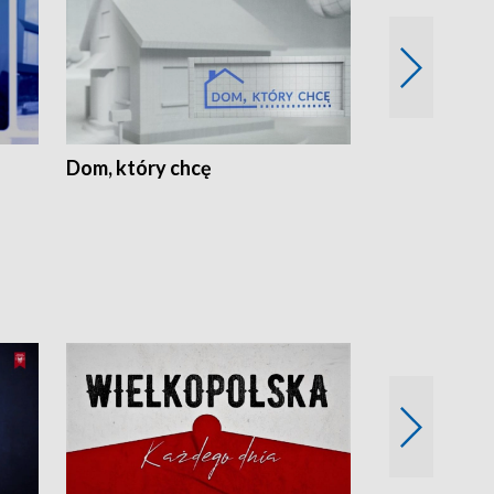
Dom, który chcę
Biznes Wielk