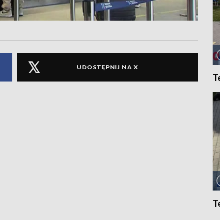
UDOSTĘPNIJ NA X
T
T