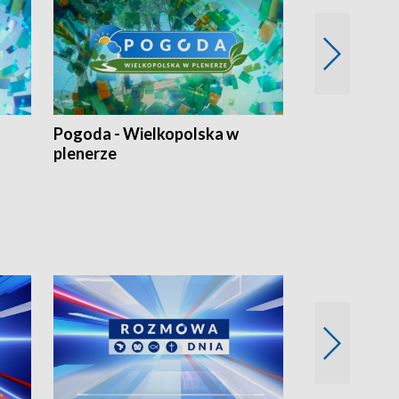
Pogoda - Wielkopolska w
Eko prognoza
plenerze