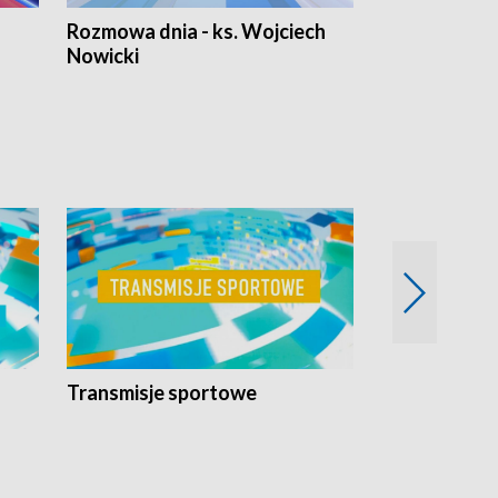
Rozmowa dnia - ks. Wojciech
Euro Fakty
Nowicki
Transmisje sportowe
Reportaże s