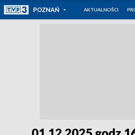
POWRÓT DO
POZNAŃ
AKTUALNOŚCI
PR
TVP REGIONY
01.12.2025 godz.1