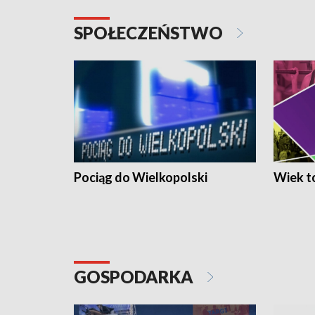
SPOŁECZEŃSTWO
Pociąg do Wielkopolski
Wiek to
GOSPODARKA