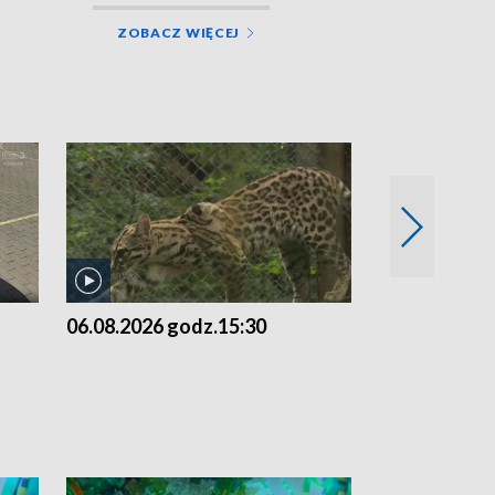
ZOBACZ WIĘCEJ
06.08.2026 godz.15:30
05.08.2026 g