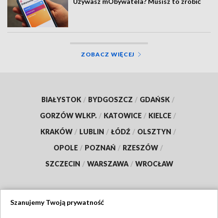
Używasz mObywatela? Musisz to zrobić
ZOBACZ WIĘCEJ
BIAŁYSTOK
/
BYDGOSZCZ
/
GDAŃSK
/
GORZÓW WLKP.
/
KATOWICE
/
KIELCE
/
KRAKÓW
/
LUBLIN
/
ŁÓDŹ
/
OLSZTYN
/
OPOLE
/
POZNAŃ
/
RZESZÓW
/
SZCZECIN
/
WARSZAWA
/
WROCŁAW
Szanujemy Twoją prywatność
Dołącz do nas: