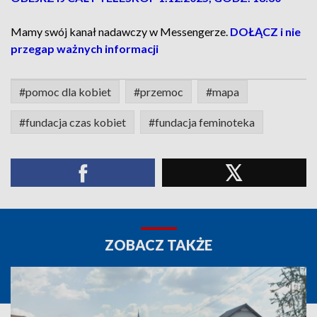
Mamy swój kanał nadawczy w Messengerze.
DOŁĄCZ i nie
przegap ważnych informacji
#pomoc dla kobiet
#przemoc
#mapa
#fundacja czas kobiet
#fundacja feminoteka
ZOBACZ TAKŻE