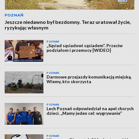
POZNAŃ
Jeszcze niedawno był bezdomny. Teraz uratował życie,
ryzykując własnym
POZNAŃ
„Sąsiad sąsiadowi sąsiadem”. Przeciw
podziałom i przemocy [WIDEO]
POZNAŃ
Darmowe przejazdy komunikacją miejską.
Wiemy, kto skorzysta
POZNAŃ
Lech Poznań odpowiedział na apel chorych
dzieci. „Mamy jeden cel: wygrywanie”
POZNAŃ