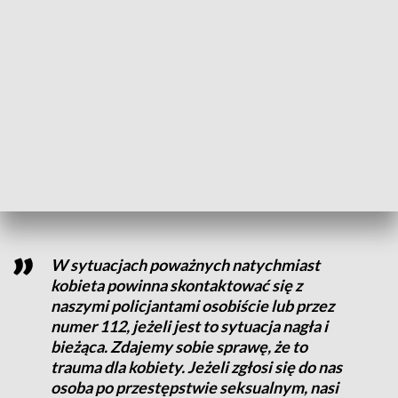
składamy wnioski na kolejne. Nie mamy
jeszcze pozyskanych funduszy na
otwarcie bezpiecznej linii
– powiedziała Aleksandra Bagrowska, Fundacja Czas Kobiet.
Władze Poznania zapewniają, że będą wspierać organizacje
pozarządowe. Jeżeli chodzi o przestępstwa seksualne,
kobieta zgłaszająca się na policję powinna być odpowiednio
zaopiekowana.
W sytuacjach poważnych natychmiast
kobieta powinna skontaktować się z
naszymi policjantami osobiście lub przez
numer 112, jeżeli jest to sytuacja nagła i
bieżąca. Zdajemy sobie sprawę, że to
trauma dla kobiety. Jeżeli zgłosi się do nas
osoba po przestępstwie seksualnym, nasi