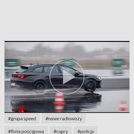
#grupa speed
#nowe radiowozy
#flota pościgowa
#cupry
#policja