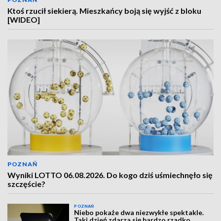
Ktoś rzucił siekierą. Mieszkańcy boją się wyjść z bloku
[WIDEO]
POZNAŃ
Wyniki LOTTO 06.08.2026. Do kogo dziś uśmiechnęło się
szczęście?
POZNAŃ
Niebo pokaże dwa niezwykłe spektakle.
Taki dzień zdarza się bardzo rzadko