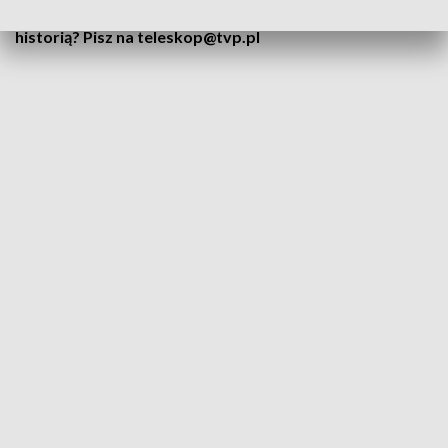
Wydarzyło się coś ważnego? Chcesz podzielić się swoją
historią? Pisz na teleskop@tvp.pl