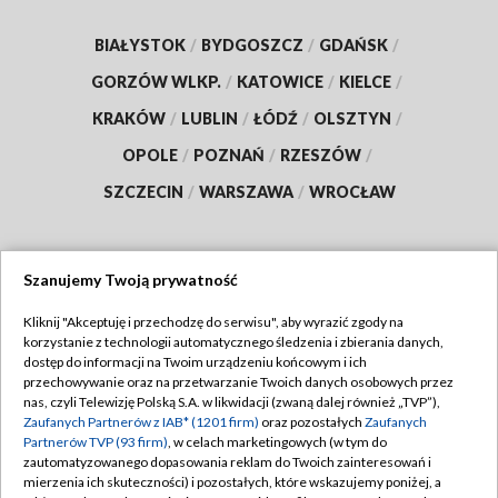
BIAŁYSTOK
/
BYDGOSZCZ
/
GDAŃSK
/
GORZÓW WLKP.
/
KATOWICE
/
KIELCE
/
KRAKÓW
/
LUBLIN
/
ŁÓDŹ
/
OLSZTYN
/
OPOLE
/
POZNAŃ
/
RZESZÓW
/
SZCZECIN
/
WARSZAWA
/
WROCŁAW
Szanujemy Twoją prywatność
Dołącz do nas:
Kliknij "Akceptuję i przechodzę do serwisu", aby wyrazić zgody na
korzystanie z technologii automatycznego śledzenia i zbierania danych,
TVP
dostęp do informacji na Twoim urządzeniu końcowym i ich
Abonament TVP
przechowywanie oraz na przetwarzanie Twoich danych osobowych przez
Regulamin TVP
nas, czyli Telewizję Polską S.A. w likwidacji (zwaną dalej również „TVP”),
Emisja w TVP
Polityka prywatności
Zaufanych Partnerów z IAB* (1201 firm)
oraz pozostałych
Zaufanych
Partnerów TVP (93 firm)
, w celach marketingowych (w tym do
Centrum informacji TVP
Moje zgody
zautomatyzowanego dopasowania reklam do Twoich zainteresowań i
mierzenia ich skuteczności) i pozostałych, które wskazujemy poniżej, a
Naziemna Telewizja Cyfrowa
Pomoc