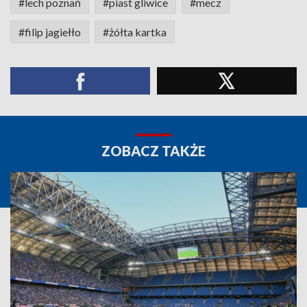
#lech poznań
#piast gliwice
#mecz
#filip jagiełło
#żółta kartka
ZOBACZ TAKŻE