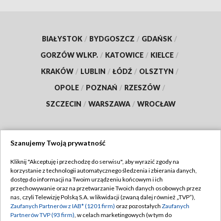
BIAŁYSTOK
/
BYDGOSZCZ
/
GDAŃSK
/
GORZÓW WLKP.
/
KATOWICE
/
KIELCE
/
KRAKÓW
/
LUBLIN
/
ŁÓDŹ
/
OLSZTYN
/
OPOLE
/
POZNAŃ
/
RZESZÓW
/
SZCZECIN
/
WARSZAWA
/
WROCŁAW
Szanujemy Twoją prywatność
Dołącz do nas:
Kliknij "Akceptuję i przechodzę do serwisu", aby wyrazić zgody na
korzystanie z technologii automatycznego śledzenia i zbierania danych,
TVP
dostęp do informacji na Twoim urządzeniu końcowym i ich
Abonament TVP
przechowywanie oraz na przetwarzanie Twoich danych osobowych przez
Regulamin TVP
nas, czyli Telewizję Polską S.A. w likwidacji (zwaną dalej również „TVP”),
Emisja w TVP
Polityka prywatności
Zaufanych Partnerów z IAB* (1201 firm)
oraz pozostałych
Zaufanych
Partnerów TVP (93 firm)
, w celach marketingowych (w tym do
Centrum informacji TVP