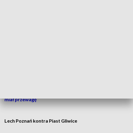
Komisja Ligi po zapoznaniu się z opinią
Kolegium Sędziów PZPN, postanowiła
uwzględnić protest złożony przez Lech
Poznań w sprawie żółtej kartki dla Filipa
Jagiełły w spotkaniu w Płocku. Kartka dla
naszego zawodnika została anulowana
– poinformował Lech Poznań.
CZYTAJ TAKŻE:
Wisła Płock – Lech Poznań. Kolejorz
miał przewagę
Lech Poznań kontra Piast Gliwice