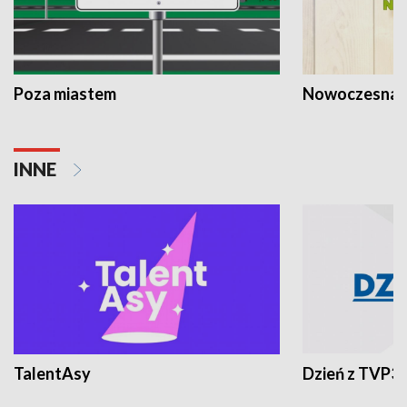
Poza miastem
Nowoczesna 
INNE
TalentAsy
Dzień z TVP3