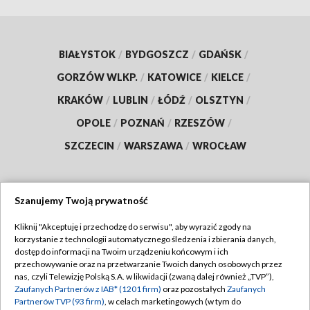
BIAŁYSTOK
/
BYDGOSZCZ
/
GDAŃSK
/
GORZÓW WLKP.
/
KATOWICE
/
KIELCE
/
KRAKÓW
/
LUBLIN
/
ŁÓDŹ
/
OLSZTYN
/
OPOLE
/
POZNAŃ
/
RZESZÓW
/
SZCZECIN
/
WARSZAWA
/
WROCŁAW
Szanujemy Twoją prywatność
Dołącz do nas:
Kliknij "Akceptuję i przechodzę do serwisu", aby wyrazić zgody na
korzystanie z technologii automatycznego śledzenia i zbierania danych,
TVP
dostęp do informacji na Twoim urządzeniu końcowym i ich
Abonament TVP
przechowywanie oraz na przetwarzanie Twoich danych osobowych przez
Regulamin TVP
nas, czyli Telewizję Polską S.A. w likwidacji (zwaną dalej również „TVP”),
Emisja w TVP
Zaufanych Partnerów z IAB* (1201 firm)
oraz pozostałych
Zaufanych
Polityka prywatności
Partnerów TVP (93 firm)
, w celach marketingowych (w tym do
Centrum informacji TVP