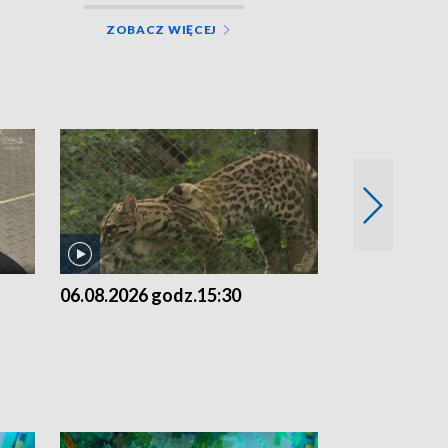
ZOBACZ WIĘCEJ
06.08.2026 godz.15:30
05.08.2026 g