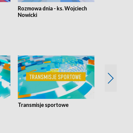
Rozmowa dnia - ks. Wojciech
Euro Fakty
Nowicki
Transmisje sportowe
Reportaże s