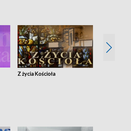
Z życia Kościoła
Jak rozmawia