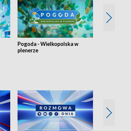
Pogoda - Wielkopolska w
Eko prognoza
plenerze