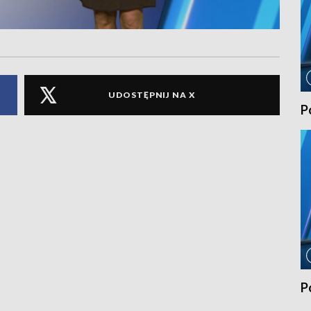
UDOSTĘPNIJ NA X
P
P