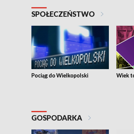
SPOŁECZEŃSTWO
Pociąg do Wielkopolski
Wiek to
GOSPODARKA