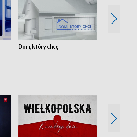
Dom, który chcę
Biznes Wielk