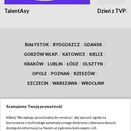
TalentAsy
Dzień z TVP3
BIAŁYSTOK
/
BYDGOSZCZ
/
GDAŃSK
/
GORZÓW WLKP.
/
KATOWICE
/
KIELCE
/
KRAKÓW
/
LUBLIN
/
ŁÓDŹ
/
OLSZTYN
/
OPOLE
/
POZNAŃ
/
RZESZÓW
/
SZCZECIN
/
WARSZAWA
/
WROCŁAW
Szanujemy Twoją prywatność
Dołącz do nas:
Kliknij "Akceptuję i przechodzę do serwisu", aby wyrazić zgody na
korzystanie z technologii automatycznego śledzenia i zbierania danych,
TVP
dostęp do informacji na Twoim urządzeniu końcowym i ich