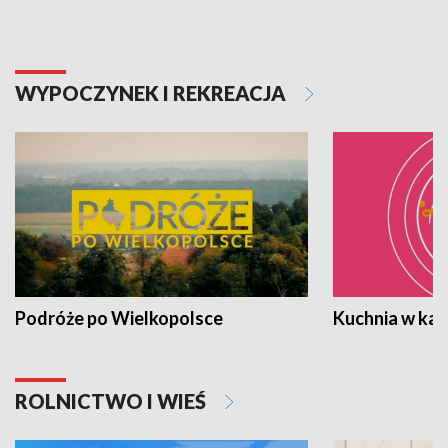
WYPOCZYNEK I REKREACJA
Podróże po Wielkopolsce
Kuchnia w ka
ROLNICTWO I WIEŚ