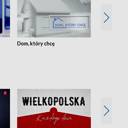
Dom, który chcę
Biznes Wielk