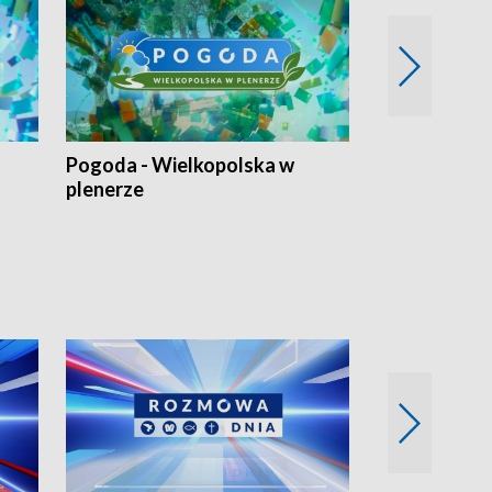
Pogoda - Wielkopolska w
Eko prognoza
plenerze