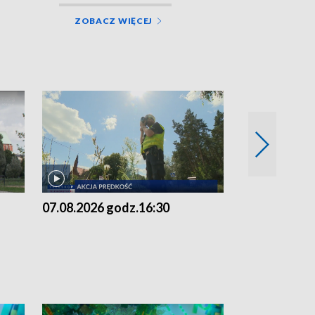
ZOBACZ WIĘCEJ
07.08.2026 godz.16:30
07.08.2026 g