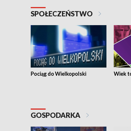
SPOŁECZEŃSTWO
Pociąg do Wielkopolski
Wiek to
GOSPODARKA