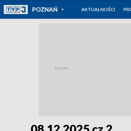
POWRÓT DO
POZNAŃ
AKTUALNOŚCI
PR
TVP REGIONY
08.12.2025 cz.2