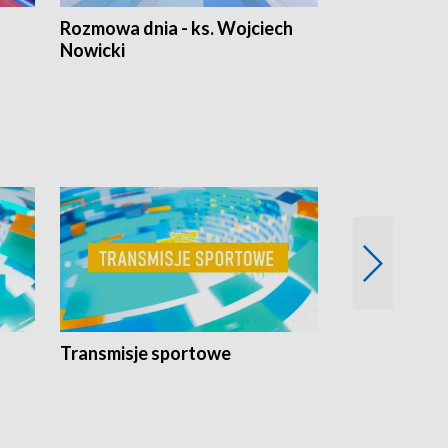
Rozmowa dnia - ks. Wojciech
Euro Fakty
Nowicki
Transmisje sportowe
Reportaże s