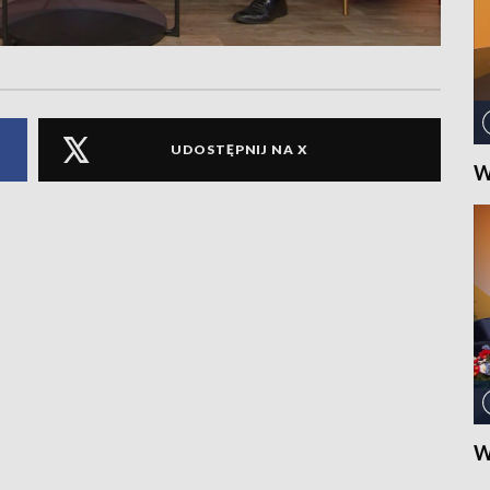
UDOSTĘPNIJ NA X
W
W